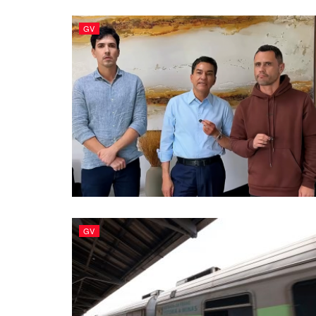
GV
GV