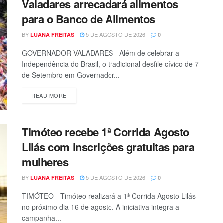
Valadares arrecadará alimentos
para o Banco de Alimentos
BY
5 DE AGOSTO DE 2026
LUANA FREITAS
0
GOVERNADOR VALADARES - Além de celebrar a
Independência do Brasil, o tradicional desfile cívico de 7
de Setembro em Governador...
READ MORE
Timóteo recebe 1ª Corrida Agosto
Lilás com inscrições gratuitas para
mulheres
BY
5 DE AGOSTO DE 2026
LUANA FREITAS
0
TIMÓTEO - Timóteo realizará a 1ª Corrida Agosto Lilás
no próximo dia 16 de agosto. A iniciativa integra a
campanha...