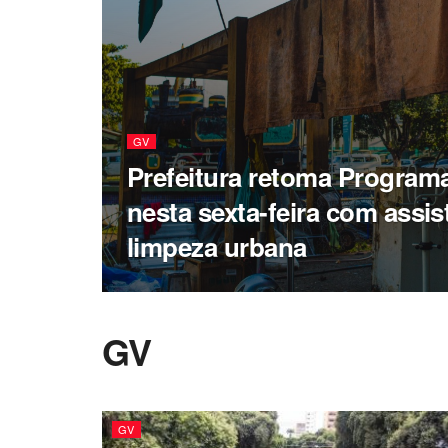
GV
Prefeitura retoma Program
nesta sexta-feira com assis
limpeza urbana
GV
GV