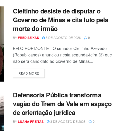
Cleitinho desiste de disputar o
Governo de Minas e cita luto pela
morte do irmão
BY
3 DE AGOSTO DE 2026
FRED SEIXAS
0
BELO HORIZONTE - O senador Cleitinho Azevedo
(Republicanos) anunciou nesta segunda-feira (3) que
não será candidato ao Governo de Minas...
READ MORE
Defensoria Pública transforma
vagão do Trem da Vale em espaço
de orientação jurídica
BY
3 DE AGOSTO DE 2026
LUANA FREITAS
0