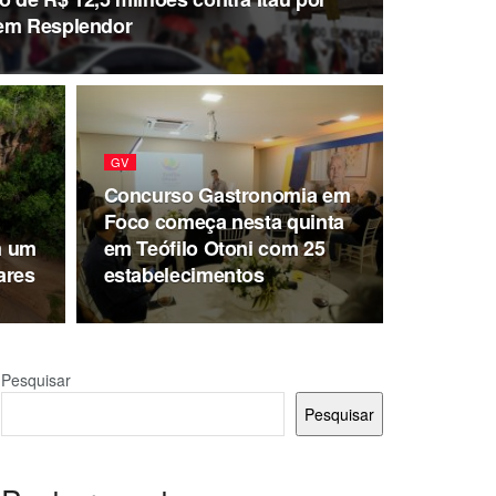
 em Resplendor
GV
Concurso Gastronomia em
Foco começa nesta quinta
m um
em Teófilo Otoni com 25
ares
estabelecimentos
Pesquisar
Pesquisar