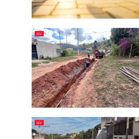
GV
GV