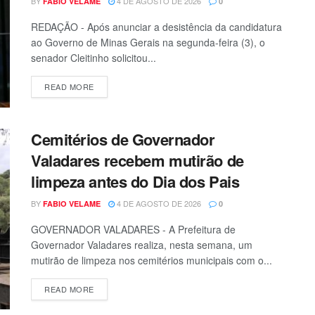
BY
4 DE AGOSTO DE 2026
FABIO VELAME
0
REDAÇÃO - Após anunciar a desistência da candidatura
ao Governo de Minas Gerais na segunda-feira (3), o
senador Cleitinho solicitou...
READ MORE
Cemitérios de Governador
Valadares recebem mutirão de
limpeza antes do Dia dos Pais
BY
4 DE AGOSTO DE 2026
FABIO VELAME
0
GOVERNADOR VALADARES - A Prefeitura de
Governador Valadares realiza, nesta semana, um
mutirão de limpeza nos cemitérios municipais com o...
READ MORE