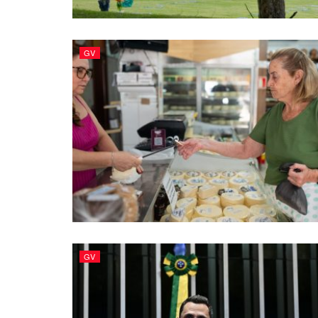
GV
GV