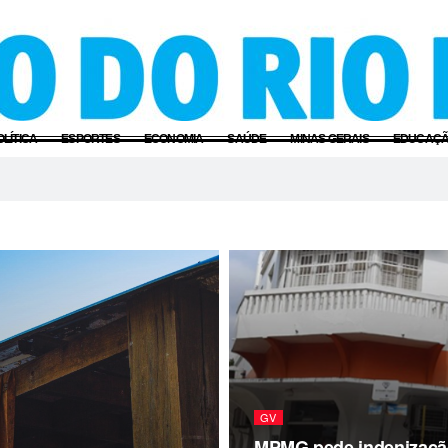
OLÍTICA
ESPORTES
ECONOMIA
SAÚDE
MINAS GERAIS
EDUCAÇ
GV
MPMG pede indenização 