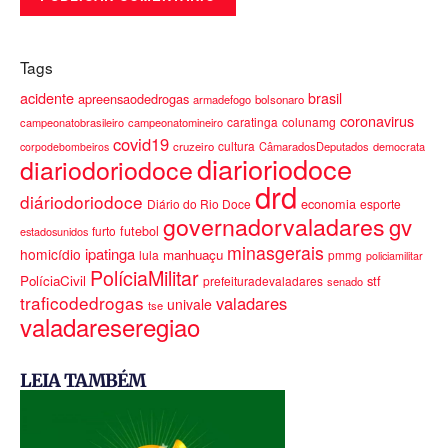
Tags
acidente
brasil
apreensaodedrogas
armadefogo
bolsonaro
coronavirus
caratinga
colunamg
campeonatobrasileiro
campeonatomineiro
covid19
cultura
cruzeiro
CâmaradosDeputados
democrata
corpodebombeiros
diarioriodoce
diariodoriodoce
drd
diáriodoriodoce
economia
Diário do Rio Doce
esporte
governadorvaladares
gv
furto
futebol
estadosunidos
minasgerais
ipatinga
homicídio
manhuaçu
lula
pmmg
policiamilitar
PolíciaMilitar
PolíciaCivil
stf
prefeituradevaladares
senado
traficodedrogas
valadares
univale
tse
valadareseregiao
LEIA TAMBÉM