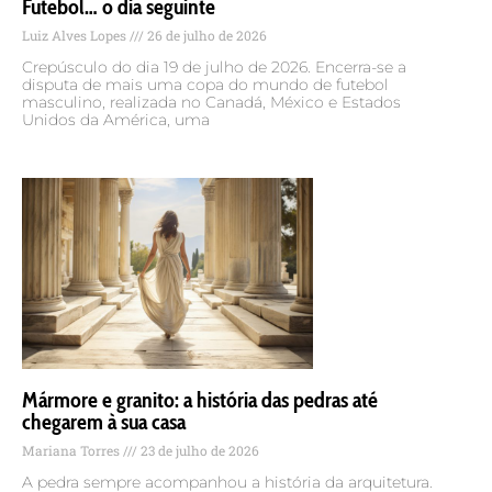
Futebol… o dia seguinte
Luiz Alves Lopes
26 de julho de 2026
Crepúsculo do dia 19 de julho de 2026. Encerra-se a
disputa de mais uma copa do mundo de futebol
masculino, realizada no Canadá, México e Estados
Unidos da América, uma
Mármore e granito: a história das pedras até
chegarem à sua casa
Mariana Torres
23 de julho de 2026
A pedra sempre acompanhou a história da arquitetura.