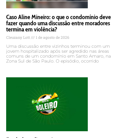
Caso Aline Mineiro: o que o condomínio deve
fazer quando uma discussão entre moradores
termina em violência?
Cleuzany Lott
1 de agosto de 2026
Uma discussão entre vizinhos terminou com um
jovem hospitalizado após ser agredido nas áreas
comuns de um condomínio em Santo Amaro, na
Zona Sul de São Paulo. O episódio, ocorrido