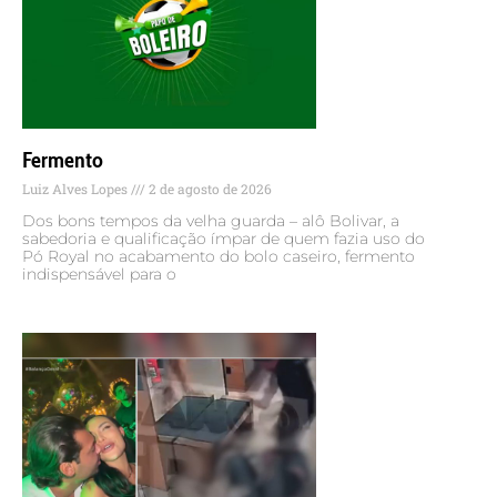
Fermento
Luiz Alves Lopes
2 de agosto de 2026
Dos bons tempos da velha guarda – alô Bolivar, a
sabedoria e qualificação ímpar de quem fazia uso do
Pó Royal no acabamento do bolo caseiro, fermento
indispensável para o