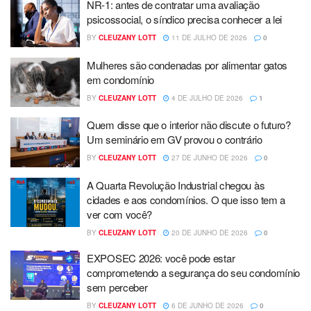
NR-1: antes de contratar uma avaliação
psicossocial, o síndico precisa conhecer a lei
BY
CLEUZANY LOTT
11 DE JULHO DE 2026
0
Mulheres são condenadas por alimentar gatos
em condomínio
BY
CLEUZANY LOTT
4 DE JULHO DE 2026
1
Quem disse que o interior não discute o futuro?
Um seminário em GV provou o contrário
BY
CLEUZANY LOTT
27 DE JUNHO DE 2026
0
A Quarta Revolução Industrial chegou às
cidades e aos condomínios. O que isso tem a
ver com você?
BY
CLEUZANY LOTT
20 DE JUNHO DE 2026
0
EXPOSEC 2026: você pode estar
comprometendo a segurança do seu condomínio
sem perceber
BY
CLEUZANY LOTT
6 DE JUNHO DE 2026
0