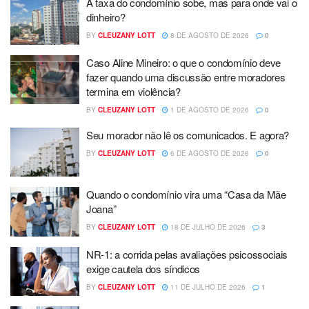
A taxa do condomínio sobe, mas para onde vai o
dinheiro?
BY
CLEUZANY LOTT
8 DE AGOSTO DE 2026
0
Caso Aline Mineiro: o que o condomínio deve
fazer quando uma discussão entre moradores
termina em violência?
BY
CLEUZANY LOTT
1 DE AGOSTO DE 2026
0
Seu morador não lê os comunicados. E agora?
BY
CLEUZANY LOTT
6 DE AGOSTO DE 2026
0
Quando o condomínio vira uma “Casa da Mãe
Joana”
BY
CLEUZANY LOTT
18 DE JULHO DE 2026
3
NR-1: a corrida pelas avaliações psicossociais
exige cautela dos síndicos
BY
CLEUZANY LOTT
11 DE JULHO DE 2026
1