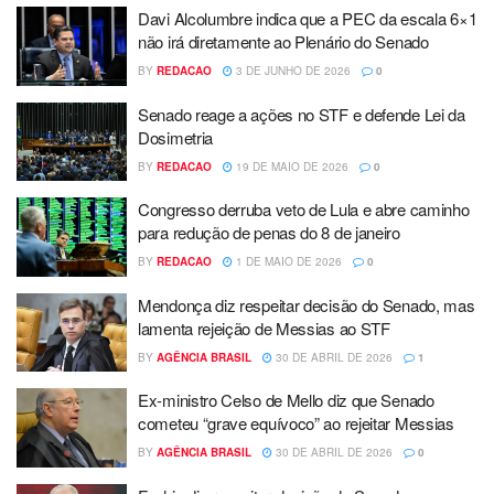
Davi Alcolumbre indica que a PEC da escala 6×1
não irá diretamente ao Plenário do Senado
BY
REDACAO
3 DE JUNHO DE 2026
0
Senado reage a ações no STF e defende Lei da
Dosimetria
BY
REDACAO
19 DE MAIO DE 2026
0
Congresso derruba veto de Lula e abre caminho
para redução de penas do 8 de janeiro
BY
REDACAO
1 DE MAIO DE 2026
0
Mendonça diz respeitar decisão do Senado, mas
lamenta rejeição de Messias ao STF
BY
AGÊNCIA BRASIL
30 DE ABRIL DE 2026
1
Ex-ministro Celso de Mello diz que Senado
cometeu “grave equívoco” ao rejeitar Messias
BY
AGÊNCIA BRASIL
30 DE ABRIL DE 2026
0