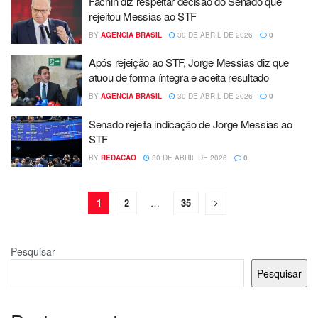
Fachin diz respeitar decisão do Senado que
rejeitou Messias ao STF
BY
AGÊNCIA BRASIL
30 DE ABRIL DE 2026
0
Após rejeição ao STF, Jorge Messias diz que
atuou de forma íntegra e aceita resultado
BY
AGÊNCIA BRASIL
30 DE ABRIL DE 2026
0
Senado rejeita indicação de Jorge Messias ao
STF
BY
REDACAO
30 DE ABRIL DE 2026
0
1
2
…
35
Pesquisar
Pesquisar