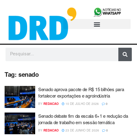
Tag:
senado
Senado aprova pacote de R$ 15 bilhões para
fortalecer exportações e agroindústria
BY
REDACAO
10 DE JULHO DE 2026
0
Senado debate fim da escala 6×1 e redução da
jornada de trabalho em sessão temática
BY
REDACAO
23 DE JUNHO DE 2026
0