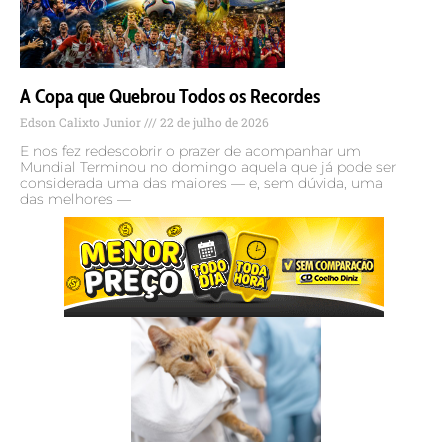
A Copa que Quebrou Todos os Recordes
Edson Calixto Junior
22 de julho de 2026
E nos fez redescobrir o prazer de acompanhar um
Mundial Terminou no domingo aquela que já pode ser
considerada uma das maiores — e, sem dúvida, uma
das melhores —