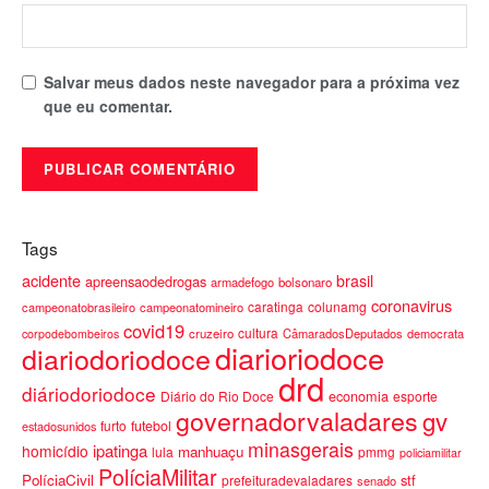
Salvar meus dados neste navegador para a próxima vez
que eu comentar.
Tags
acidente
brasil
apreensaodedrogas
armadefogo
bolsonaro
coronavirus
caratinga
colunamg
campeonatobrasileiro
campeonatomineiro
covid19
cultura
cruzeiro
CâmaradosDeputados
democrata
corpodebombeiros
diarioriodoce
diariodoriodoce
drd
diáriodoriodoce
economia
Diário do Rio Doce
esporte
governadorvaladares
gv
furto
futebol
estadosunidos
minasgerais
ipatinga
homicídio
manhuaçu
lula
pmmg
policiamilitar
PolíciaMilitar
PolíciaCivil
stf
prefeituradevaladares
senado