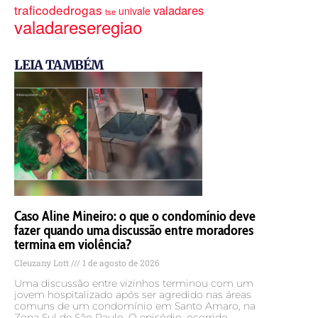
traficodedrogas
valadares
univale
tse
valadareseregiao
LEIA TAMBÉM
Caso Aline Mineiro: o que o condomínio deve
fazer quando uma discussão entre moradores
termina em violência?
Cleuzany Lott
1 de agosto de 2026
Uma discussão entre vizinhos terminou com um
jovem hospitalizado após ser agredido nas áreas
comuns de um condomínio em Santo Amaro, na
Zona Sul de São Paulo. O episódio, ocorrido