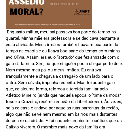
Enquanto militar, meu pai passava boa parte do tempo no
quartel. Minha mãe era professora e se dedicava bastante a
essa atividade. Meus irmãos também ficavam boa parte do
tempo na escola e eu ficava boa parte do tempo com minha
avó Olívia. Assim, era eu o “sortudo” que fez amizade com o
galo da família. Sim, porque ninguém podia chegar perto dele.
Nem mesmo meu pai ou meus irmãos. Eu entrava
tranquilamente e chegava a carregá-lo de um lado para o
outro. Sem dúvida, impunha respeito. Mas foi aquele galo
que, de alguma forma, reforçou a torcida familiar pelo
Atlético Mineiro (ainda que naquela época, o “time da moda”
fosse o Cruzeiro, recém-campeão da Libertadores). Às vezes,
saía de casa e andava por aquelas ruas barrentas da região,
algo que não se vê nem mesmo em bairros mais distantes
do centro da cidade. E foi naquele ambiente bucólico, que os
Calixto viveram. O membro mais novo da família era