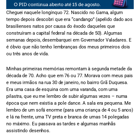
Cheguei naquele longínquo 72. Nascido no Gama, algum
tempo depois descobri que era “candango” (apelido dado aos
brasilienses natos por causa do êxodo daqueles que
construíram a capital federal na década de 50). Algumas
semanas depois, desembarquei em Governador Valadares. E
é óbvio que não tenho lembranças dos meus primeiros dois
ou três anos de vida.
Minhas primeiras memórias remontam à segunda metade da
década de 70. Acho que em 76 ou 77. Morava com meus pais
e meus irmãos na rua 30 de janeiro, no bairro Grã Duquesa.
Era uma casa de esquina com uma varanda, com uma
pilastra, que eu me lembro de subir algumas vezes – numa
época que nem existia a pole dance. A sala era pequena. Me
lembro de um sofá enorme (para uma criança de 4 ou 5 anos)
e lá na frente, uma TV preta e branca de umas 14 polegadas
no máximo. Eu passava as tardes e algumas manhãs
assistindo desenhos.