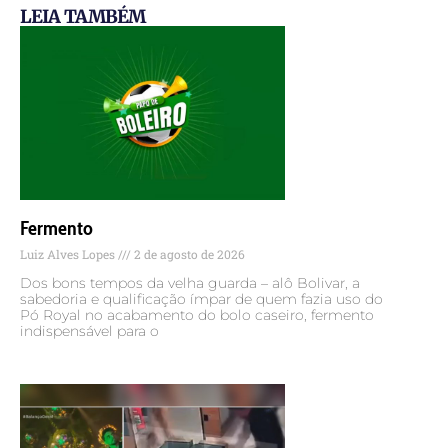
LEIA TAMBÉM
Fermento
Luiz Alves Lopes
2 de agosto de 2026
Dos bons tempos da velha guarda – alô Bolivar, a
sabedoria e qualificação ímpar de quem fazia uso do
Pó Royal no acabamento do bolo caseiro, fermento
indispensável para o