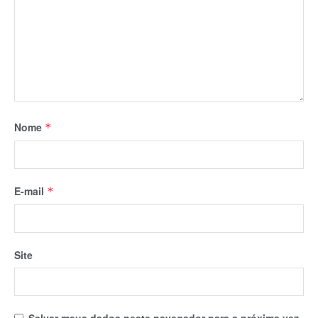
Nome
*
E-mail
*
Site
Salvar meus dados neste navegador para a próxima vez