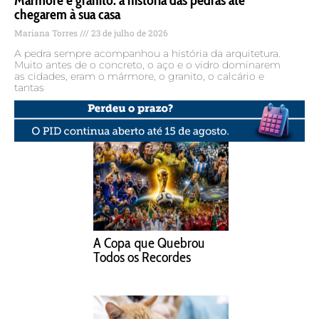
Mármore e granito: a história das pedras até
chegarem à sua casa
Mariana Torres
23 de julho de 2026
A pedra sempre acompanhou a história da arquitetura.
Muito antes de o concreto, o aço e o vidro dominarem
as cidades, eram o mármore, o granito, o calcário e
tantas
A Copa que Quebrou
Todos os Recordes