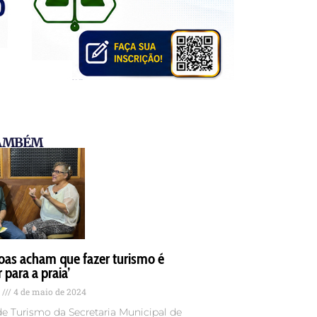
TAMBÉM
oas acham que fazer turismo é
ir para a praia’
s
4 de maio de 2024
de Turismo da Secretaria Municipal de