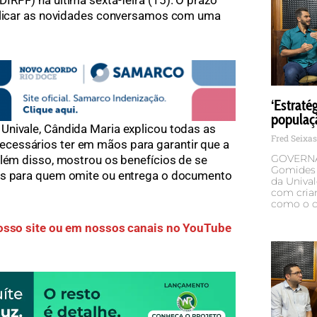
IRPF) na última sexta-feira (15). O prazo
xplicar as novidades conversamos com uma
‘Estraté
populaç
Univale, Cândida Maria explicou todas as
Fred Seixa
cessários ter em mãos para garantir que a
GOVERNA
Além disso, mostrou os benefícios de se
Gomides 
ias para quem omite ou entrega o documento
da Unival
com crian
como o c
nosso site ou em nossos canais no YouTube