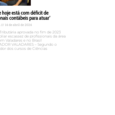
e hoje está com déficit de
onais contábeis para atuar’
s
14 de abril de 2024
ributária aprovada no fim de 2023
iar escassez de profissionais da área
em Valadares e no Brasil
DOR VALADARES – Segundo o
dor dos cursos de Ciências