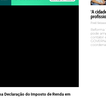
‘A cidad
profissi
Fred Seixa
Reforma T
pode ampl
contábil 
GOVERNA
coordena
na Declaração do Imposto de Renda em