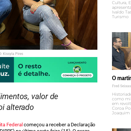
Cultura, 
apresenta
Ivaldo Tas
Turismo
: Kissyla Pires
O martír
Fred Seixa
Historiad
imentos, valor de
como mili
em revolt
i alterado
Coroa P
Joaquim 
ita Federal
começou a receber a Declaração