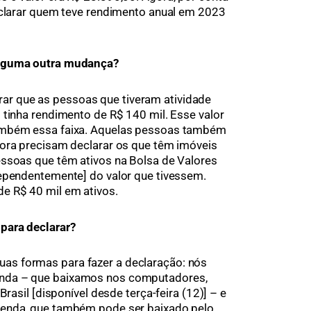
eclarar quem teve rendimento anual em 2023
alguma outra mudança?
r que as pessoas que tiveram atividade
 tinha rendimento de R$ 140 mil. Esse valor
ambém essa faixa. Aquelas pessoas também
gora precisam declarar os que têm imóveis
essoas que têm ativos na Bolsa de Valores
dependentemente] do valor que tivessem.
e R$ 40 mil em ativos.
para declarar?
uas formas para fazer a declaração: nós
nda – que baixamos nos computadores,
Brasil [disponível desde terça-feira (12)] – e
Renda, que também pode ser baixado pelo