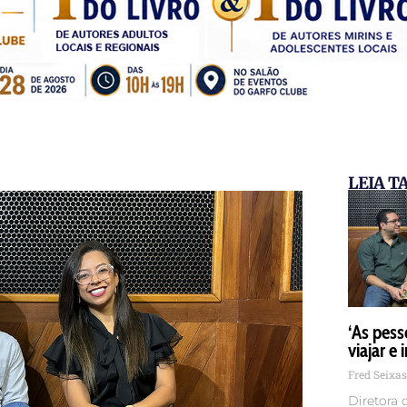
LEIA 
‘As pess
viajar e 
Fred Seixa
Diretora 