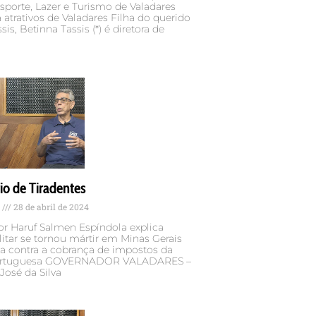
Esporte, Lazer e Turismo de Valadares
 atrativos de Valadares Filha do querido
sis, Betinna Tassis (*) é diretora de
io de Tiradentes
s
28 de abril de 2024
or Haruf Salmen Espíndola explica
tar se tornou mártir em Minas Gerais
a contra a cobrança de impostos da
ortuguesa GOVERNADOR VALADARES –
José da Silva