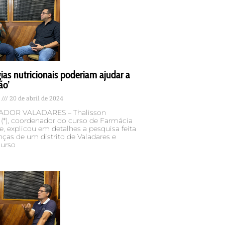
gias nutricionais poderiam ajudar a
ão’
s
20 de abril de 2024
DOR VALADARES – Thalisson
(*), coordenador do curso de Farmácia
e, explicou em detalhes a pesquisa feita
ças de um distrito de Valadares e
urso