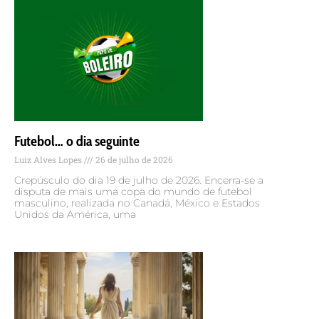
Futebol… o dia seguinte
Luiz Alves Lopes
26 de julho de 2026
Crepúsculo do dia 19 de julho de 2026. Encerra-se a
disputa de mais uma copa do mundo de futebol
masculino, realizada no Canadá, México e Estados
Unidos da América, uma