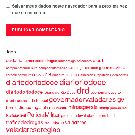
Salvar meus dados neste navegador para a próxima vez
que eu comentar.
Tags
acidente
brasil
apreensaodedrogas
armadefogo
bolsonaro
coronavirus
caratinga
colunamg
campeonatobrasileiro
campeonatomineiro
covid19
cultura
cruzeiro
CâmaradosDeputados
democrata
corpodebombeiros
diarioriodoce
diariodoriodoce
drd
diáriodoriodoce
economia
Diário do Rio Doce
esporte
governadorvaladares
gv
furto
futebol
estadosunidos
minasgerais
ipatinga
homicídio
manhuaçu
lula
pmmg
policiamilitar
PolíciaMilitar
PolíciaCivil
stf
prefeituradevaladares
senado
traficodedrogas
valadares
univale
tse
valadareseregiao