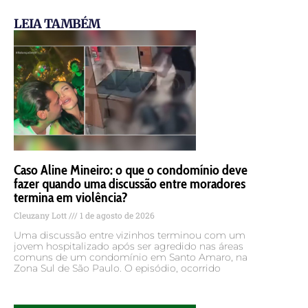
LEIA TAMBÉM
Caso Aline Mineiro: o que o condomínio deve
fazer quando uma discussão entre moradores
termina em violência?
Cleuzany Lott
1 de agosto de 2026
Uma discussão entre vizinhos terminou com um
jovem hospitalizado após ser agredido nas áreas
comuns de um condomínio em Santo Amaro, na
Zona Sul de São Paulo. O episódio, ocorrido