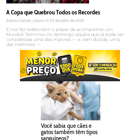
A Copa que Quebrou Todos os Recordes
Edson Calixto Junior
22 de julho de 2026
E nos fez redescobrir o prazer de acompanhar um
Mundial Terminou no domingo aquela que já pode ser
considerada uma das maiores — e, sem dúvida, uma
das melhores —
Você sabia que cães e
gatos também têm tipos
sanguíneos?