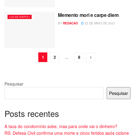
Memento mori e carpe diem
LUCAS NÁPOLI
BY
REDACAO
22 DE MAIO DE 2021
1
2
…
8
Pesquisar
Pesquisar
Posts recentes
A taxa do condomínio sobe, mas para onde vai o dinheiro?
RS: Defesa Civil confirma uma morte e cinco feridos após ciclone