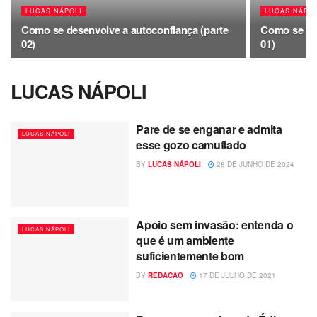
LUCAS NÁPOLI
LUCAS NÁPOL
Como se desenvolve a autoconfiança (parte
Como se des
02)
01)
LUCAS NÁPOLI
Pare de se enganar e admita
LUCAS NÁPOLI
esse gozo camuflado
BY
LUCAS NÁPOLI
28 DE JUNHO DE 2024
Apoio sem invasão: entenda o
LUCAS NÁPOLI
que é um ambiente
suficientemente bom
BY
REDACAO
17 DE JULHO DE 2021