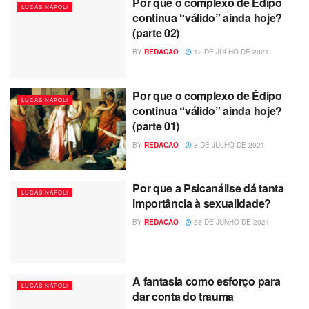
Por que o complexo de Édipo
LUCAS NÁPOLI
continua “válido” ainda hoje?
(parte 02)
BY
REDACAO
12 DE JULHO DE 2021
Por que o complexo de Édipo
LUCAS NÁPOLI
continua “válido” ainda hoje?
(parte 01)
BY
REDACAO
3 DE JULHO DE 2021
Por que a Psicanálise dá tanta
LUCAS NÁPOLI
importância à sexualidade?
BY
REDACAO
28 DE JUNHO DE 2021
A fantasia como esforço para
LUCAS NÁPOLI
dar conta do trauma