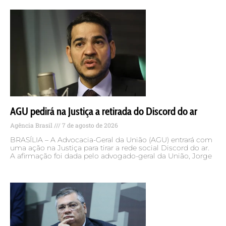
AGU pedirá na Justiça a retirada do Discord do ar
Agência Brasil
7 de agosto de 2026
BRASÍLIA – A Advocacia-Geral da União (AGU) entrará com
uma ação na Justiça para tirar a rede social Discord do ar.
A afirmação foi dada pelo advogado-geral da União, Jorge