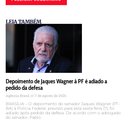
LEIA TAMBÉM
Depoimento de Jaques Wagner à PF é adiado a
pedido da defesa
Agência Brasil
7 de agosto de 2026
BRASÍLIA – O depoimento do senador Jaques Wagner (PT-
BA) à Polícia Federal, previsto para esta sexta-feira (7), foi
adiado após pedido da defesa. De acordo com o advogado
do senador, Pablo