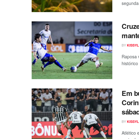
segunda 
Cruze
mante
BY
KISSYL
Raposa v
históric
Em bu
Corin
sába
BY
KISSYL
Atlético