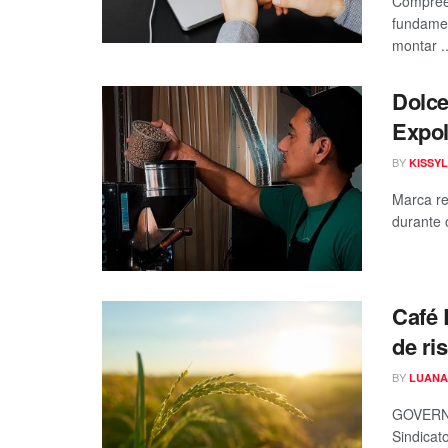
Compreen
fundamen
montar ..
Dolce
Expol
BY
KISSYL
Marca re
durante
Café 
de ri
BY
LUANA
GOVERNA
Sindicat