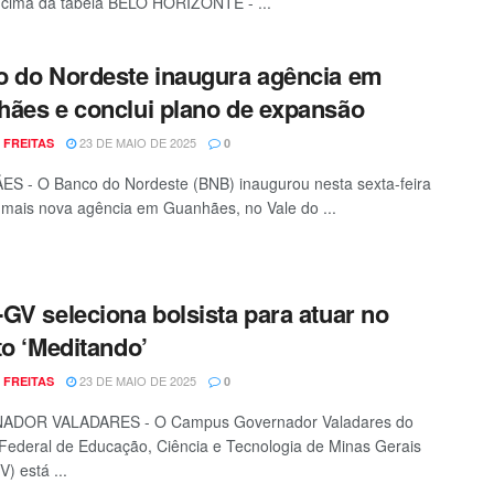
 cima da tabela BELO HORIZONTE - ...
 do Nordeste inaugura agência em
ães e conclui plano de expansão
23 DE MAIO DE 2025
 FREITAS
0
 - O Banco do Nordeste (BNB) inaugurou nesta sexta-feira
 mais nova agência em Guanhães, no Vale do ...
GV seleciona bolsista para atuar no
to ‘Meditando’
23 DE MAIO DE 2025
 FREITAS
0
DOR VALADARES - O Campus Governador Valadares do
o Federal de Educação, Ciência e Tecnologia de Minas Gerais
) está ...