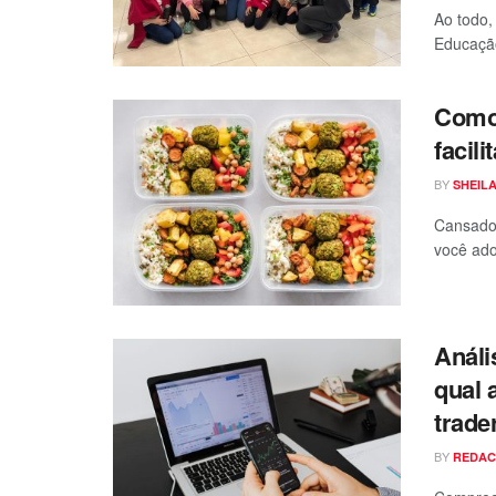
Ao todo,
Educação
Como 
facil
BY
SHEIL
Cansado 
você adot
Análi
qual 
trade
BY
REDA