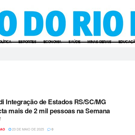
OLÍTICA
ESPORTES
ECONOMIA
SAÚDE
MINAS GERAIS
EDUCAÇ
di Integração de Estados RS/SC/MG
ta mais de 2 mil pessoas na Semana
F
23 DE MAIO DE 2025
CAO
0