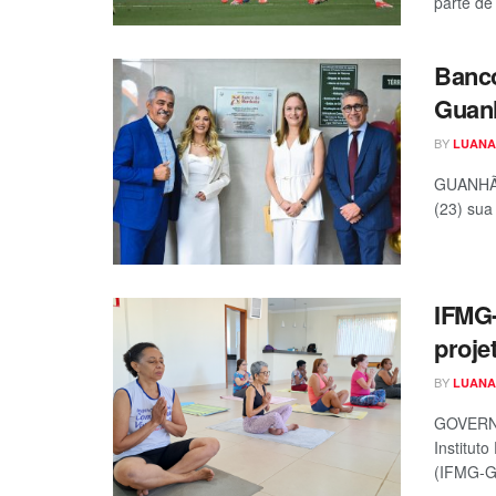
parte de
Banco
Guanh
BY
LUANA
GUANHÃES
(23) sua
IFMG-
proje
BY
LUANA
GOVERNA
Institut
(IFMG-GV