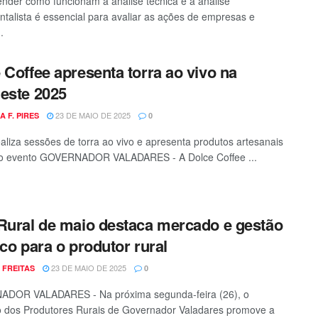
der como funcionam a análise técnica e a análise
talista é essencial para avaliar as ações de empresas e
.
 Coffee apresenta torra ao vivo na
este 2025
23 DE MAIO DE 2025
A F. PIRES
0
aliza sessões de torra ao vivo e apresenta produtos artesanais
 o evento GOVERNADOR VALADARES - A Dolce Coffee ...
Rural de maio destaca mercado e gestão
sco para o produtor rural
23 DE MAIO DE 2025
 FREITAS
0
DOR VALADARES - Na próxima segunda-feira (26), o
o dos Produtores Rurais de Governador Valadares promove a