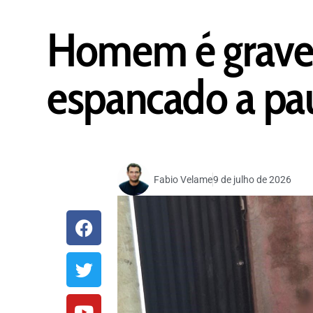
Homem é gravem
espancado a pa
Fabio Velame
9 de julho de 2026