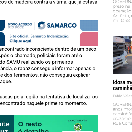
GOVERNA
s de madeira contra a vítima, que já estava
preso na 
operação 
Antônio,
militares
i encontrado inconsciente dentro de um beco,
pós o chamado, policiais foram até o
do SAMU realizando os primeiros
ância, o rapaz conseguiu informar apenas o
e dos ferimentos, não conseguiu explicar
taque.
Idosa mo
caminhão
Fabio Vel
uscas pela região na tentativa de localizar os
i encontrado naquele primeiro momento.
GOVERNA
anos mor
caminhão 
cruzamen
Rua Cons