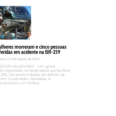
lheres morreram e cinco pessoas
feridas em acidente na BR-259
Pires
6 de agosto de 2026
DOR VALADARES – Um grave
foi registrado na tarde desta quinta-feira
-259, nas proximidades do distrito de
, em Governador Valadares. A
ia envolveu um ônibus