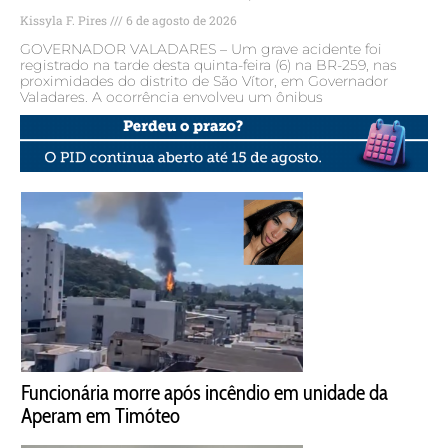
Kissyla F. Pires
6 de agosto de 2026
GOVERNADOR VALADARES – Um grave acidente foi
registrado na tarde desta quinta-feira (6) na BR-259, nas
proximidades do distrito de São Vítor, em Governador
Valadares. A ocorrência envolveu um ônibus
Funcionária morre após incêndio em unidade da
Aperam em Timóteo