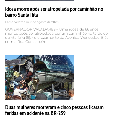
Idosa morre após ser atropelada por caminhão no
bairro Santa Rita
Fabio Velame
7 de agosto de 2026
GOVERNADOR VALADARES – Uma idosa de 66 anos
morreu após ser atropelada por um caminhão na tarde de
quinta-feira (6), no cruzamento da Avenida Wenceslau Brás
com a Rua Conselheiro
Duas mulheres morreram e cinco pessoas ficaram
feridas em acidente na BR-259