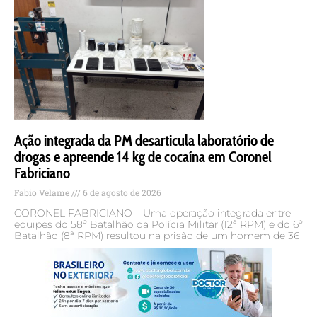
Ação integrada da PM desarticula laboratório de
drogas e apreende 14 kg de cocaína em Coronel
Fabriciano
Fabio Velame
6 de agosto de 2026
CORONEL FABRICIANO – Uma operação integrada entre
equipes do 58º Batalhão da Polícia Militar (12ª RPM) e do 6º
Batalhão (8ª RPM) resultou na prisão de um homem de 36