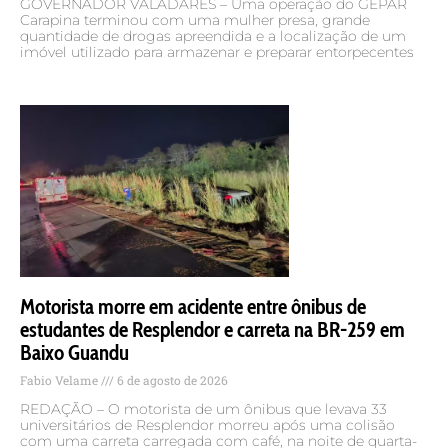
GOVERNADOR VALADARES – Uma operação do GEPAR
Carapina terminou com uma mulher presa, grande
quantidade de drogas apreendida e a localização de um
imóvel utilizado para armazenar e preparar entorpecentes
Motorista morre em acidente entre ônibus de
estudantes de Resplendor e carreta na BR-259 em
Baixo Guandu
Fabio Velame
6 de agosto de 2026
REDAÇÃO – O motorista de um ônibus que levava 33
universitários de Resplendor morreu após uma colisão
com uma carreta carregada com café, na noite de quarta-