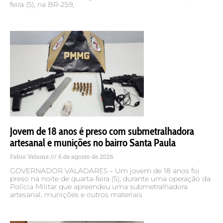
feira (5), na BR-259,
Jovem de 18 anos é preso com submetralhadora
artesanal e munições no bairro Santa Paula
Fabio Velame
6 de agosto de 2026
GOVERNADOR VALADARES – Um jovem de 18 anos foi
preso na noite de quarta-feira (5), durante uma operação da
Polícia Militar que apreendeu uma submetralhadora
artesanal, munições e outros materiais