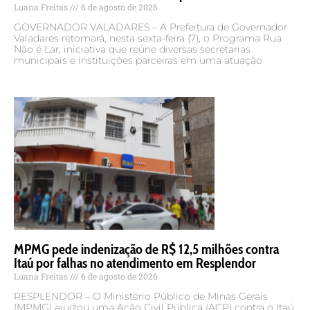
Luana Freitas
6 de agosto de 2026
GOVERNADOR VALADARES – A Prefeitura de Governador
Valadares retomará, nesta sexta-feira (7), o Programa Rua
Não é Lar, iniciativa que reúne diversas secretarias
municipais e instituições parceiras em uma atuação
MPMG pede indenização de R$ 12,5 milhões contra
Itaú por falhas no atendimento em Resplendor
Luana Freitas
6 de agosto de 2026
RESPLENDOR – O Ministério Público de Minas Gerais
(MPMG) ajuizou uma Ação Civil Pública (ACP) contra o Itaú