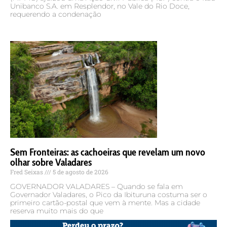
Unibanco S.A. em Resplendor, no Vale do Rio Doce,
requerendo a condenação
Sem Fronteiras: as cachoeiras que revelam um novo
olhar sobre Valadares
Fred Seixas
5 de agosto de 2026
GOVERNADOR VALADARES – Quando se fala em
Governador Valadares, o Pico da Ibituruna costuma ser o
primeiro cartão-postal que vem à mente. Mas a cidade
reserva muito mais do que