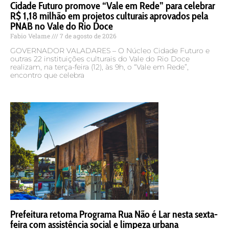
Cidade Futuro promove “Vale em Rede” para celebrar
R$ 1,18 milhão em projetos culturais aprovados pela
PNAB no Vale do Rio Doce
Fabio Velame
7 de agosto de 2026
GOVERNADOR VALADARES – O Núcleo Cidade Futuro e
outras 22 instituições culturais do Vale do Rio Doce
realizam, na terça-feira (12), às 9h, o “Vale em Rede”,
encontro que celebra
Prefeitura retoma Programa Rua Não é Lar nesta sexta-
feira com assistência social e limpeza urbana