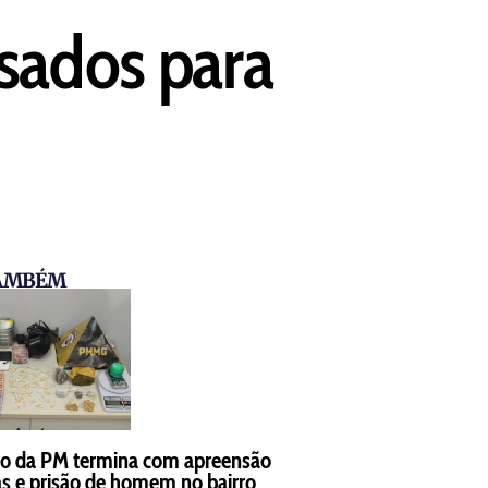
ssados para
TAMBÉM
o da PM termina com apreensão
s e prisão de homem no bairro