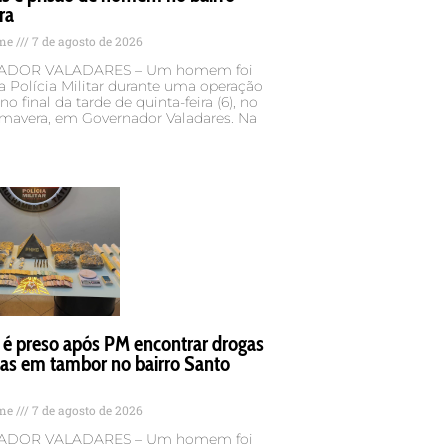
ra
ame
7 de agosto de 2026
DOR VALADARES – Um homem foi
a Polícia Militar durante uma operação
no final da tarde de quinta-feira (6), no
imavera, em Governador Valadares. Na
 preso após PM encontrar drogas
das em tambor no bairro Santo
ame
7 de agosto de 2026
DOR VALADARES – Um homem foi