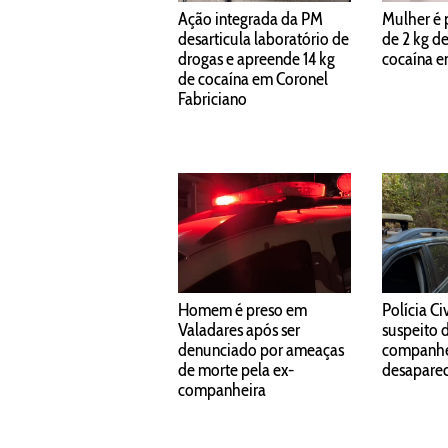
Ação integrada da PM
Mulher é 
desarticula laboratório de
de 2 kg d
drogas e apreende 14 kg
cocaína e
de cocaína em Coronel
Fabriciano
Homem é preso em
Polícia Ci
Valadares após ser
suspeito 
denunciado por ameaças
companhe
de morte pela ex-
desapare
companheira