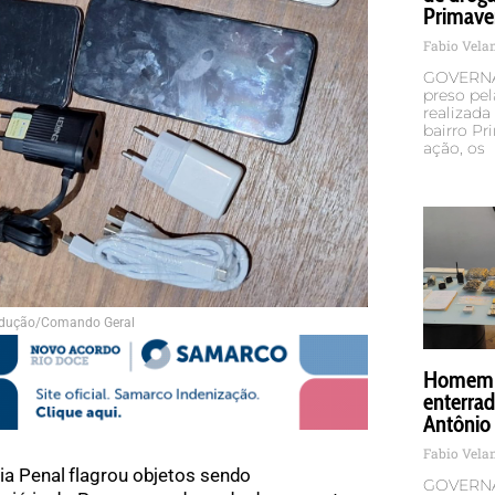
Primave
Fabio Vel
GOVERNA
preso pel
realizada 
bairro Pr
ação, os
odução/Comando Geral
Homem é
enterra
Antônio
Fabio Vel
cia Penal flagrou objetos sendo
GOVERNA