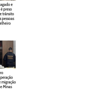
iagado e
 é preso
e trânsito
s pessoas
elheiro
ro
peração
e migração
de Minas