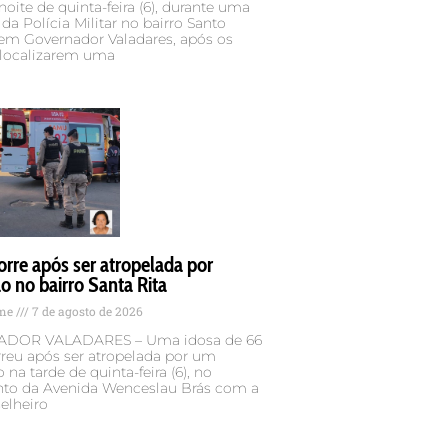
noite de quinta-feira (6), durante uma
da Polícia Militar no bairro Santo
 em Governador Valadares, após os
 localizarem uma
rre após ser atropelada por
 no bairro Santa Rita
ame
7 de agosto de 2026
DOR VALADARES – Uma idosa de 66
reu após ser atropelada por um
na tarde de quinta-feira (6), no
to da Avenida Wenceslau Brás com a
elheiro