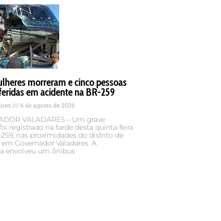
lheres morreram e cinco pessoas
feridas em acidente na BR-259
Pires
6 de agosto de 2026
DOR VALADARES – Um grave
foi registrado na tarde desta quinta-feira
-259, nas proximidades do distrito de
, em Governador Valadares. A
ia envolveu um ônibus