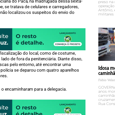
ciária do Paca, na madrugada dessa sexta-
preso na 
operação 
pe, se tratava de celulares e carregadores,
Antônio,
não localizou os suspeitos do envio do
militares
 fiscalização do local, como de costume,
lado de fora da penitenciária. Diante disso,
buscas pelo entorno, até encontrar uma
Idosa mo
polícia se deparou com quatro aparelhos
caminhão
res.
Fabio Vel
GOVERNA
 o encaminharam para a delegacia.
anos mor
caminhão 
cruzamen
Rua Cons