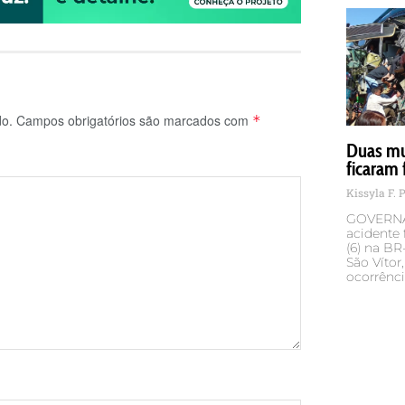
do.
Campos obrigatórios são marcados com
*
Duas mu
ficaram 
Kissyla F. 
GOVERNA
acidente 
(6) na BR
São Vítor
ocorrênc