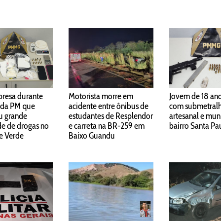
presa durante
Motorista morre em
Jovem de 18 ano
 da PM que
acidente entre ônibus de
com submetral
u grande
estudantes de Resplendor
artesanal e mun
e de drogas no
e carreta na BR-259 em
bairro Santa Pa
le Verde
Baixo Guandu