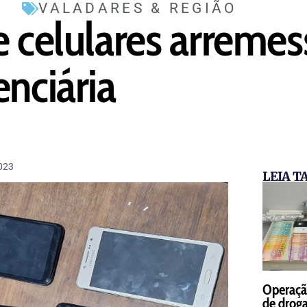
VALADARES & REGIÃO
e celulares arreme
enciária
023
LEIA 
Operaçã
de droga