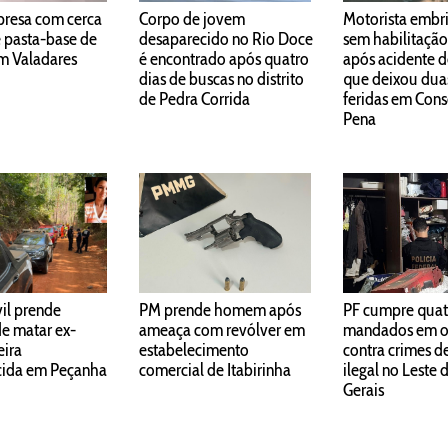
presa com cerca
Corpo de jovem
Motorista embr
e pasta-base de
desaparecido no Rio Doce
sem habilitação
m Valadares
é encontrado após quatro
após acidente d
dias de buscas no distrito
que deixou dua
de Pedra Corrida
feridas em Cons
Pena
vil prende
PM prende homem após
PF cumpre quat
de matar ex-
ameaça com revólver em
mandados em o
ira
estabelecimento
contra crimes d
cida em Peçanha
comercial de Itabirinha
ilegal no Leste 
Gerais