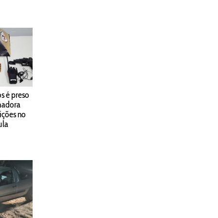
s é preso
hadora
ições no
ula