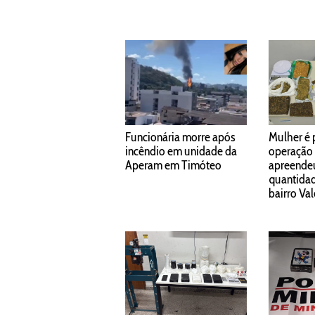
Funcionária morre após
Mulher é 
incêndio em unidade da
operação
Aperam em Timóteo
apreende
quantidad
bairro Va