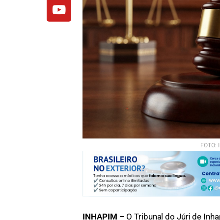
FOTO: I
INHAPIM –
O Tribunal do Júri de In