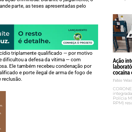
ande parte, as teses apresentadas pelo
ídio triplamente qualificado — por motivo
e dificultou a defesa da vítima — com
Ação int
laborató
 idosa. Ele também recebeu condenação por
cocaína 
lificado e porte ilegal de arma de fogo de
 reclusão.
Fabio Vel
CORONEL
integrada
Polícia M
RPM) res