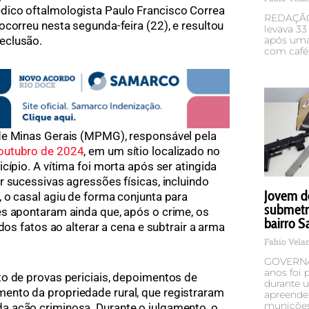
ico oftalmologista Paulo Francisco Correa
REDAÇÃO 
correu nesta segunda-feira (22), e resultou
levava 33
eclusão.
após uma
com café,
de Minas Gerais (MPMG), responsável pela
 outubro de 2024
, em um sítio localizado no
cípio. A vítima foi morta após ser atingida
r sucessivas agressões físicas, incluindo
Jovem d
 o casal agiu de forma conjunta para
submetr
s apontaram ainda que, após o crime, os
bairro S
dos fatos ao alterar a cena e subtrair a arma
Fabio Vel
GOVERNA
anos foi p
o de provas periciais, depoimentos de
durante u
nto da propriedade rural, que registraram
apreende
munições
 ação criminosa. Durante o julgamento, o