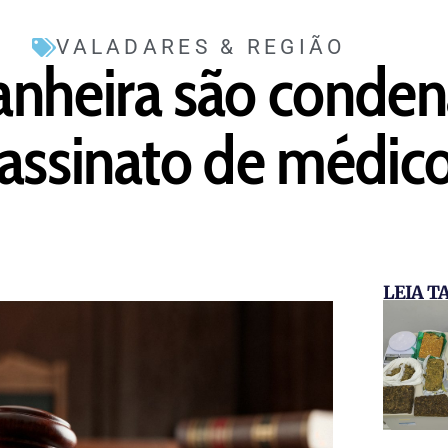
VALADARES & REGIÃO
anheira são conden
sassinato de médic
LEIA 