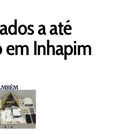
ados a até
o em Inhapim
TAMBÉM