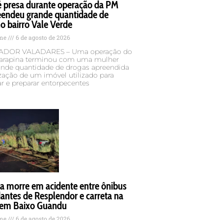
é presa durante operação da PM
eendeu grande quantidade de
o bairro Vale Verde
ame
6 de agosto de 2026
DOR VALADARES – Uma operação do
rapina terminou com uma mulher
rande quantidade de drogas apreendida
ização de um imóvel utilizado para
r e preparar entorpecentes
a morre em acidente entre ônibus
antes de Resplendor e carreta na
em Baixo Guandu
ame
6 de agosto de 2026