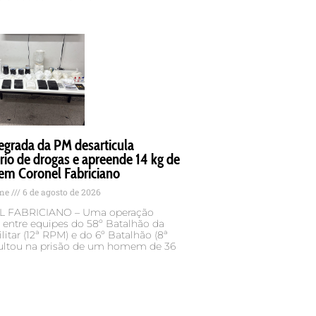
egrada da PM desarticula
rio de drogas e apreende 14 kg de
em Coronel Fabriciano
ame
6 de agosto de 2026
 FABRICIANO – Uma operação
 entre equipes do 58º Batalhão da
ilitar (12ª RPM) e do 6º Batalhão (8ª
ultou na prisão de um homem de 36