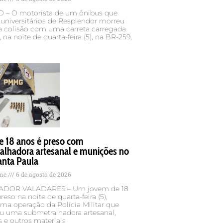
– O motorista de um ônibus que
 universitários de Resplendor morreu
 colisão com uma carreta carregada
 na noite de quarta-feira (5), na BR-259,
e 18 anos é preso com
alhadora artesanal e munições no
anta Paula
ame
6 de agosto de 2026
DOR VALADARES – Um jovem de 18
reso na noite de quarta-feira (5),
ma operação da Polícia Militar que
u uma submetralhadora artesanal,
 e outros materiais