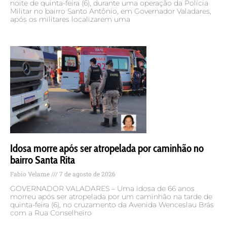
noite de quinta-feira (6), durante uma operação da Polícia
Militar no bairro Santo Antônio, em Governador Valadares,
após os militares localizarem uma
Idosa morre após ser atropelada por caminhão no
bairro Santa Rita
Fabio Velame
7 de agosto de 2026
GOVERNADOR VALADARES – Uma idosa de 66 anos
morreu após ser atropelada por um caminhão na tarde de
quinta-feira (6), no cruzamento da Avenida Wenceslau Brás
com a Rua Conselheiro