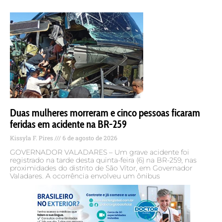
Duas mulheres morreram e cinco pessoas ficaram
feridas em acidente na BR-259
Kissyla F. Pires
6 de agosto de 2026
GOVERNADOR VALADARES – Um grave acidente foi
registrado na tarde desta quinta-feira (6) na BR-259, nas
proximidades do distrito de São Vítor, em Governador
Valadares. A ocorrência envolveu um ônibus