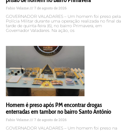
Fabio Velame
7 de agosto de 2026
GOVERNADOR VALADARES – Um homem foi preso pela
Polícia Militar durante uma operação realizada no final da
tarde de quinta-feira (6), no bairro Primavera, em
Governador Valadares. Na ação, os
Homem é preso após PM encontrar drogas
enterradas em tambor no bairro Santo Antônio
Fabio Velame
7 de agosto de 2026
GOVERNADOR VALADARES – Um homem foi preso na