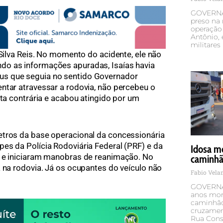
GOVERNA
preso na 
operação 
Antônio,
militares
 Silva Reis. No momento do acidente, ele não
o as informações apuradas, Isaías havia
s que seguia no sentido Governador
ntar atravessar a rodovia, não percebeu o
sta contrária e acabou atingido por um
etros da base operacional da concessionária
es da Polícia Rodoviária Federal (PRF) e da
Idosa mo
l e iniciaram manobras de reanimação. No
caminhão
a na rodovia. Já os ocupantes do veículo não
Fabio Vel
GOVERNA
anos mor
caminhão 
cruzamen
Rua Cons