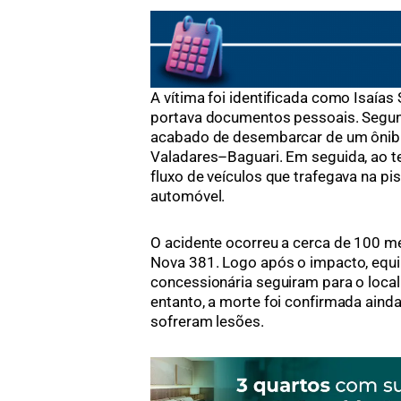
A vítima foi identificada como Isaías
portava documentos pessoais. Segund
acabado de desembarcar de um ônibu
Valadares–Baguari. Em seguida, ao te
fluxo de veículos que trafegava na pi
automóvel.
O acidente ocorreu a cerca de 100 m
Nova 381. Logo após o impacto, equip
concessionária seguiram para o loca
entanto, a morte foi confirmada aind
sofreram lesões.