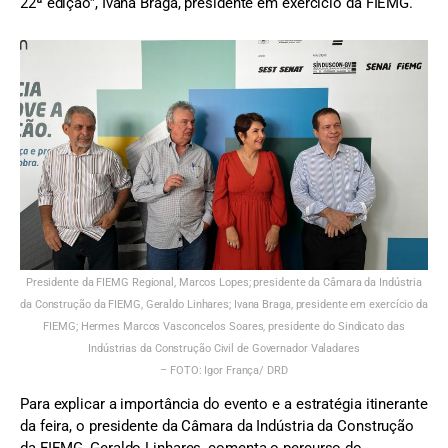
22ª edição”, Ivana Braga, presidente em exercício da FIEMG.
Presidente da FIEMG Regional, Marcos Lopes; presidente da Câmara da Indústria
da Construção da FIEMG, Geraldo Linhares; Ivana Braga, presidente em exercício da
FIEMG; Hermes Marcos Vasconcelos Soares, presidente do Sindicato das
Indústrias da Construção Civil de Governador Valadares
– FOTO: Igor França/ DRD
Para explicar a importância do evento e a estratégia itinerante
da feira, o presidente da Câmara da Indústria da Construção