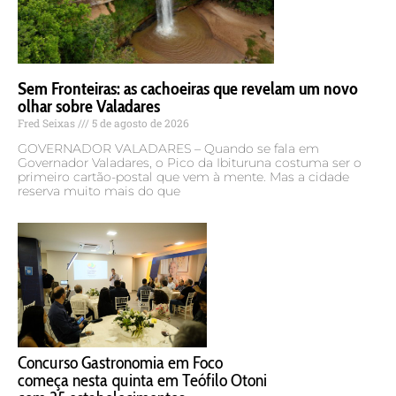
Sem Fronteiras: as cachoeiras que revelam um novo
olhar sobre Valadares
Fred Seixas
5 de agosto de 2026
GOVERNADOR VALADARES – Quando se fala em
Governador Valadares, o Pico da Ibituruna costuma ser o
primeiro cartão-postal que vem à mente. Mas a cidade
reserva muito mais do que
Concurso Gastronomia em Foco
começa nesta quinta em Teófilo Otoni