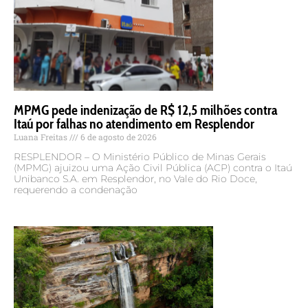
MPMG pede indenização de R$ 12,5 milhões contra
Itaú por falhas no atendimento em Resplendor
Luana Freitas
6 de agosto de 2026
RESPLENDOR – O Ministério Público de Minas Gerais
(MPMG) ajuizou uma Ação Civil Pública (ACP) contra o Itaú
Unibanco S.A. em Resplendor, no Vale do Rio Doce,
requerendo a condenação