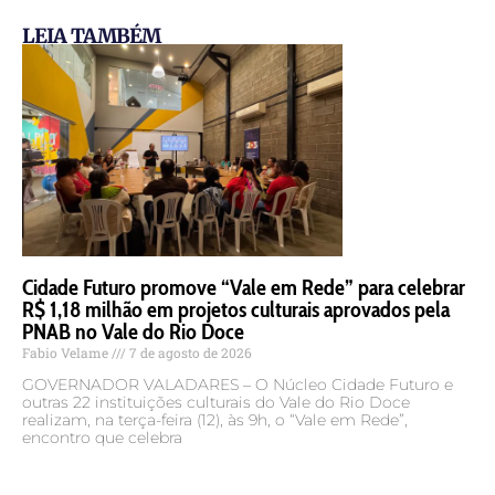
LEIA TAMBÉM
Cidade Futuro promove “Vale em Rede” para celebrar
R$ 1,18 milhão em projetos culturais aprovados pela
PNAB no Vale do Rio Doce
Fabio Velame
7 de agosto de 2026
GOVERNADOR VALADARES – O Núcleo Cidade Futuro e
outras 22 instituições culturais do Vale do Rio Doce
realizam, na terça-feira (12), às 9h, o “Vale em Rede”,
encontro que celebra