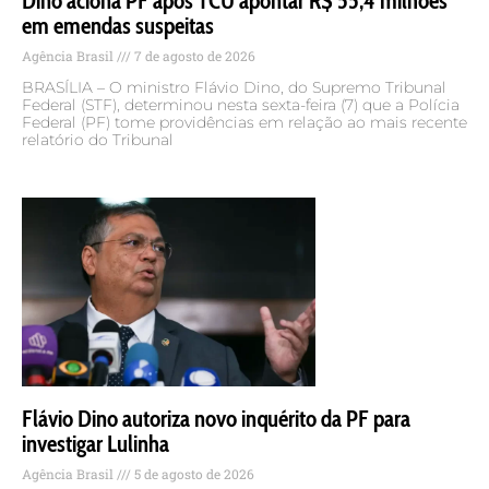
Dino aciona PF após TCU apontar R$ 55,4 milhões
em emendas suspeitas
Agência Brasil
7 de agosto de 2026
BRASÍLIA – O ministro Flávio Dino, do Supremo Tribunal
Federal (STF), determinou nesta sexta-feira (7) que a Polícia
Federal (PF) tome providências em relação ao mais recente
relatório do Tribunal
Flávio Dino autoriza novo inquérito da PF para
investigar Lulinha
Agência Brasil
5 de agosto de 2026