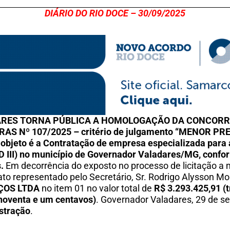
DIÁRIO DO RIO DOCE – 30/09/2025
RES TORNA PÚBLICA A HOMOLOGAÇÃO DA CONCORRÊN
Nº 107/2025 – critério de julgamento “MENOR PRE
eto é a Contratação de empresa especializada para a
AD III) no município de Governador Valadares/MG, confo
.
Em decorrência do exposto no processo de licitação a 
ato representado pelo Secretário, Sr. Rodrigo Alysson M
IÇOS LTDA
no item 01 no valor total de
R$ 3.293.425,91
(
e noventa e um centavos)
. Governador Valadares, 29 de 
istração
.