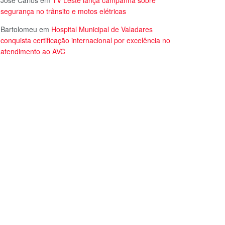
José Carlos
em
TV Leste lança campanha sobre
segurança no trânsito e motos elétricas
Bartolomeu
em
Hospital Municipal de Valadares
conquista certificação internacional por excelência no
atendimento ao AVC