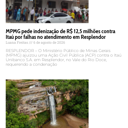
MPMG pede indenização de R$ 12,5 milhões contra
Itaú por falhas no atendimento em Resplendor
Luana Freitas
6 de agosto de 2026
RESPLENDOR – O Ministério Público de Minas Gerais
(MPMG) ajuizou uma Ação Civil Pública (ACP) contra o Itaú
Unibanco S.A. em Resplendor, no Vale do Rio Doce,
requerendo a condenação