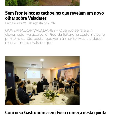
Sem Fronteiras: as cachoeiras que revelam um novo
olhar sobre Valadares
Fred Seixas
5 de agosto de 2026
GOVERNADOR VALADARES – Quando se fala em
Governador Valadares, o Pico da Ibituruna costuma ser o
primeiro cartão-postal que vem à mente. Mas a cidade
reserva muito mais do que
Concurso Gastronomia em Foco começa nesta quinta