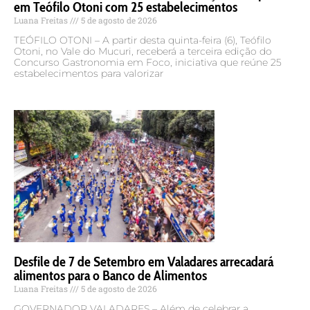
em Teófilo Otoni com 25 estabelecimentos
Luana Freitas
5 de agosto de 2026
TEÓFILO OTONI – A partir desta quinta-feira (6), Teófilo
Otoni, no Vale do Mucuri, receberá a terceira edição do
Concurso Gastronomia em Foco, iniciativa que reúne 25
estabelecimentos para valorizar
Desfile de 7 de Setembro em Valadares arrecadará
alimentos para o Banco de Alimentos
Luana Freitas
5 de agosto de 2026
GOVERNADOR VALADARES – Além de celebrar a