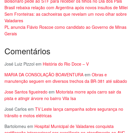
Bolsonaro pede ao STF para receber os filhos no Dia dos Pais
Brasil rebaixa relação com Argentina após novos insultos de Milei
Sem Fronteiras: as cachoeiras que revelam um novo olhar sobre
Valadares
PL anuncia Flávio Roscoe como candidato ao Governo de Minas
Gerais
Comentários
José Luiz Pizzol
em
História do Rio Doce – V
MARIA DA CONSOLAÇÃO BOAVENTURA
em
Obras e
manutenção seguem em diversos trechos da BR-381 até sábado
Jose Santos figueiredo
em
Motorista morre após carro sair da
pista e atingir árvore no bairro Vila Isa
José Carlos
em
TV Leste lança campanha sobre segurança no
trânsito e motos elétricas
Bartolomeu
em
Hospital Municipal de Valadares conquista
certificação internacional por excelência no atendimento ao AVC