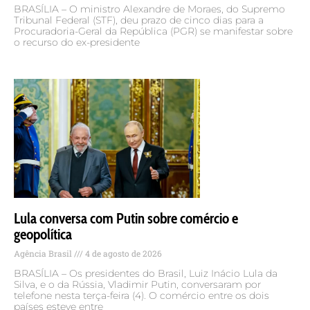
BRASÍLIA – O ministro Alexandre de Moraes, do Supremo
Tribunal Federal (STF), deu prazo de cinco dias para a
Procuradoria-Geral da República (PGR) se manifestar sobre
o recurso do ex-presidente
Lula conversa com Putin sobre comércio e
geopolítica
Agência Brasil
4 de agosto de 2026
BRASÍLIA – Os presidentes do Brasil, Luiz Inácio Lula da
Silva, e o da Rússia, Vladimir Putin, conversaram por
telefone nesta terça-feira (4). O comércio entre os dois
países esteve entre