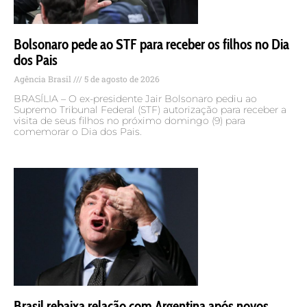
Bolsonaro pede ao STF para receber os filhos no Dia
dos Pais
Agência Brasil
5 de agosto de 2026
BRASÍLIA – O ex-presidente Jair Bolsonaro pediu ao
Supremo Tribunal Federal (STF) autorização para receber a
visita de seus filhos no próximo domingo (9) para
comemorar o Dia dos Pais.
Brasil rebaixa relação com Argentina após novos