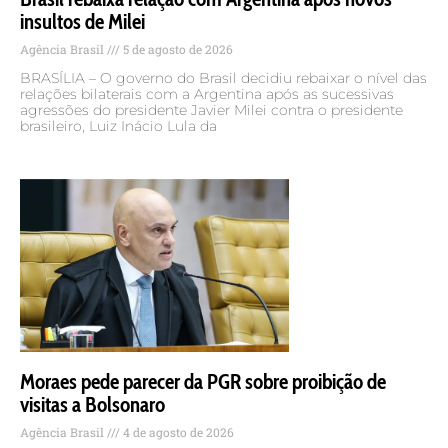
insultos de Milei
Agência Brasil
5 de agosto de 2026
BRASÍLIA – O governo do Brasil decidiu rebaixar o nível das
relações bilaterais com a Argentina após as sucessivas
agressões do presidente Javier Milei contra o presidente
brasileiro, Luiz Inácio Lula da
Moraes pede parecer da PGR sobre proibição de
visitas a Bolsonaro
Agência Brasil
4 de agosto de 2026