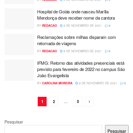
Hospital de Goiás onde nasceu Marília
Mendonça deve receber nome da cantora
BY
REDACAO
8 DE NOVEMBRO DE 2021
0
Reclamações sobre milhas disparam com
retomada de viagens
BY
REDACAO
8 DE NOVEMBRO DE 2021
0
IFMG: Retorno das atividades presenciais está
previsto para fevereiro de 2022 no campus São
João Evangelista
BY
CAROLINA MOREIRA
8 DE NOVEMBRO DE 2021
0
1
2
…
5
Pesquisar
Pesquisar