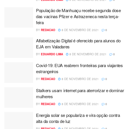
População de Manhuaçu recebe segunda dose
das vacinas Pfizer e Astrazeneca nesta terça-
feira
BY
REDACAO
8 DE NOVEMBRO DE 2021
0
Alfabetização Digital é oferecido para alunos do
EJA em Valadares
BY
EDUARDO LIMA
8 DE NOVEMBRO DE 2021
0
Covid-19: EUA reabrem fronteiras para viajantes
estrangeiros
BY
REDACAO
8 DE NOVEMBRO DE 2021
0
Stalkers usam internet para aterrorizar e dominar
mulheres
BY
REDACAO
8 DE NOVEMBRO DE 2021
0
Energia solar se populariza e vira opção contra
alta da conta de luz
BY
REDACAO
8 DE NOVEMBRO DE 2021
0