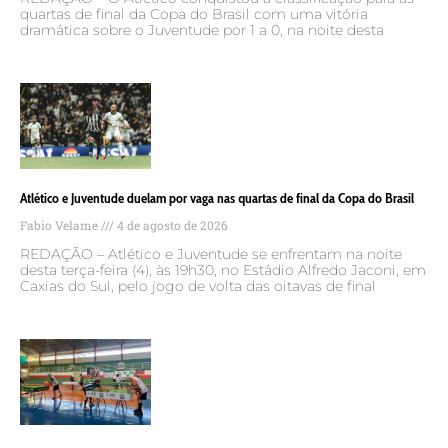
quartas de final da Copa do Brasil com uma vitória
dramática sobre o Juventude por 1 a 0, na noite desta
Atlético e Juventude duelam por vaga nas quartas de final da Copa do Brasil
Fabio Velame
4 de agosto de 2026
REDAÇÃO – Atlético e Juventude se enfrentam na noite
desta terça-feira (4), às 19h30, no Estádio Alfredo Jaconi, em
Caxias do Sul, pelo jogo de volta das oitavas de final