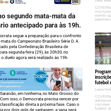
Fabio Vel
GOVERNA
inscriçõe
 no segundo mata-mata da
evento qu
setembro,
rio antecipado para às 19h.
crata segue a preparação para o confronto
-mata do Campeonato Brasileiro Série D. A
icado pela Confederação Brasileira de
para segunda-feira (29), às 20h30, no
 duelo agora será realizado às 19h.
Programa
inscriçõ
futebol 
Luana Frei
 Saraivão, em Ivinhema, no Mato Grosso do
GOVERNA
1. Com isso, o Democrata precisa vencer por
adolescen
 classificação direta à próxima fase. Caso o
inscrever
futebol d
ia por dois gols de vantagem, a vaga será