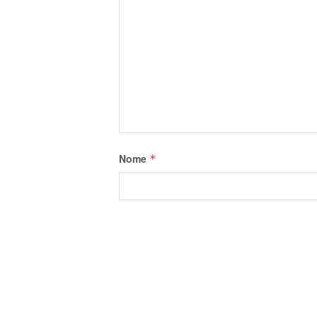
Nome
*
E-mail
*
Salvar meus dados neste navegador p