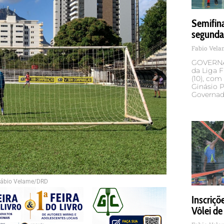
Semifin
segunda
Fabio Vel
GOVERNA
da Liga F
(10), com
Ginásio P
Governad
Fábio Velame/DRD
Inscriçõ
Vôlei de