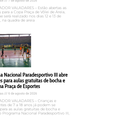
ame
7 de agosto de 2026
DOR VALADARES – Estão abertas as
s para a Copa Praça de Vôlei de Areia,
e será realizado nos dias 12 e 13 de
 na quadra de areia
 Nacional Paradesportivo III abre
es para aulas gratuitas de bocha e
na Praça de Esportes
tas
6 de agosto de 2026
DOR VALADARES – Crianças e
tes de 7 a 18 anos já podem se
 para as aulas gratuitas de bocha e
o Programa Nacional Paradesportivo III,