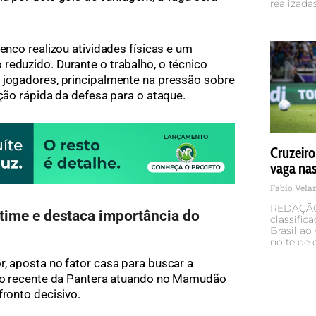
realizada
lenco realizou atividades físicas e um
reduzido. Durante o trabalho, o técnico
 jogadores, principalmente na pressão sobre
ição rápida da defesa para o ataque.
Cruzeiro
vaga nas
Fabio Vel
REDAÇÃO 
 time e destaca importância do
classific
Brasil ao
noite de q
r, aposta no fator casa para buscar a
rico recente da Pantera atuando no Mamudão
fronto decisivo.