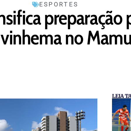
ESPORTES
sifica preparação 
a Ivinhema no Mam
LEIA 