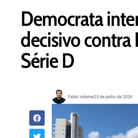
Democrata inten
decisivo contr
Série D
Fabio Velame
25 de junho de 2026