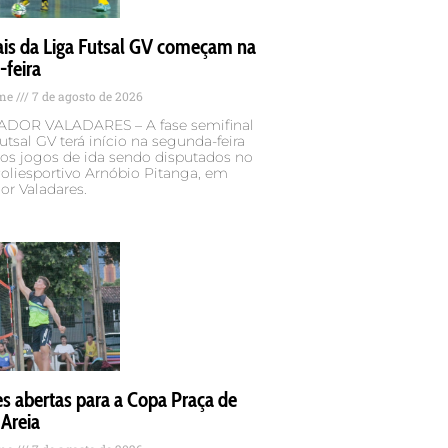
ais da Liga Futsal GV começam na
-feira
ame
7 de agosto de 2026
DOR VALADARES – A fase semifinal
utsal GV terá início na segunda-feira
 os jogos de ida sendo disputados no
oliesportivo Arnóbio Pitanga, em
or Valadares.
es abertas para a Copa Praça de
 Areia