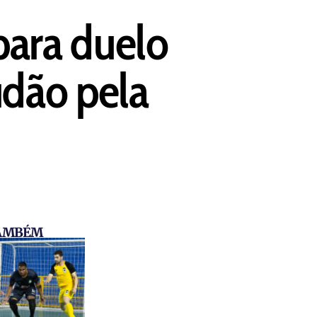
para duelo
udão pela
TAMBÉM