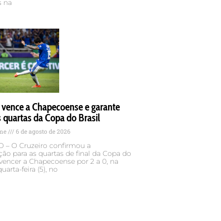
s na
 vence a Chapecoense e garante
 quartas da Copa do Brasil
ame
6 de agosto de 2026
– O Cruzeiro confirmou a
ação para as quartas de final da Copa do
 vencer a Chapecoense por 2 a 0, na
uarta-feira (5), no