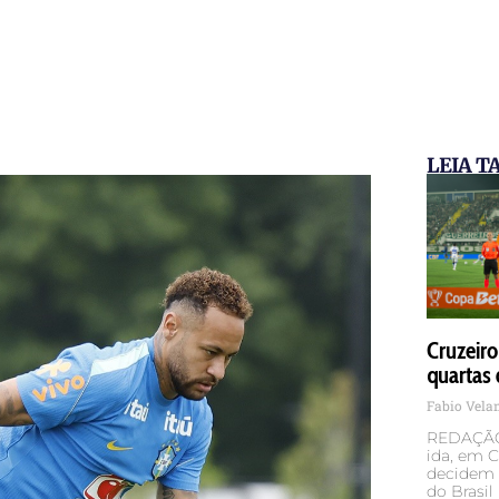
LEIA 
Cruzeir
quartas 
Fabio Vel
REDAÇÃO 
ida, em 
decidem 
do Brasil