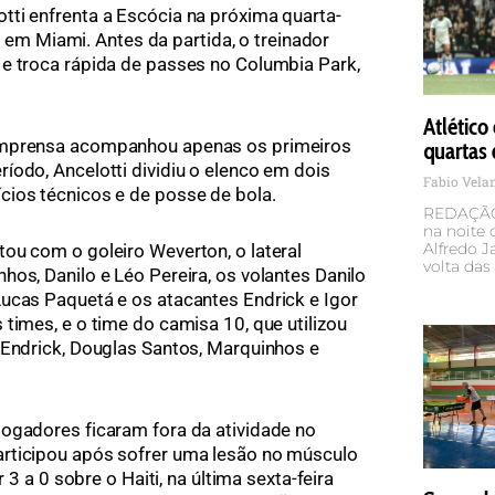
ti enfrenta a Escócia na próxima quarta-
), em Miami. Antes da partida, o treinador
e troca rápida de passes no Columbia Park,
Atlético
imprensa acompanhou apenas os primeiros
quartas 
íodo, Ancelotti dividiu o elenco em dois
Fabio Vel
cios técnicos e de posse de bola.
REDAÇÃO 
na noite d
Alfredo J
ou com o goleiro Weverton, o lateral
volta das 
os, Danilo e Léo Pereira, os volantes Danilo
ucas Paquetá e os atacantes Endrick e Igor
times, e o time do camisa 10, que utilizou
 Endrick, Douglas Santos, Marquinhos e
ogadores ficaram fora da atividade no
rticipou após sofrer uma lesão no músculo
r 3 a 0 sobre o Haiti, na última sexta-feira