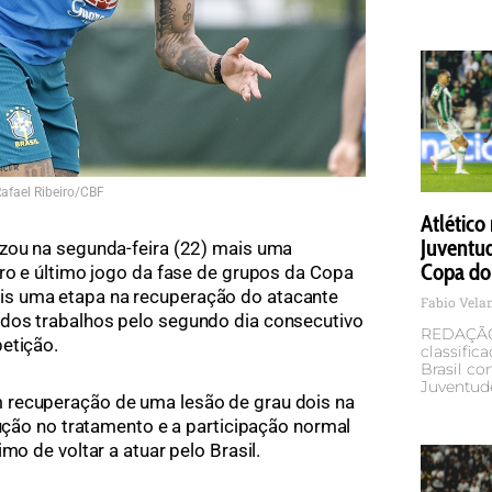
afael Ribeiro/CBF
Atlético
Juventud
lizou na segunda-feira (22) mais uma
Copa do 
iro e último jogo da fase de grupos da Copa
s uma etapa na recuperação do atacante
Fabio Vel
dos trabalhos pelo segundo dia consecutivo
REDAÇÃO 
etição.
classific
Brasil co
Juventude
 recuperação de uma lesão de grau dois na
lução no tratamento e a participação normal
mo de voltar a atuar pelo Brasil.