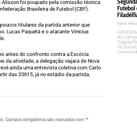
Segunda
iro Alisson foi poupado pela comissão técnica
Futebol 
nfederação Brasileira de Futebol (CBF).
Filadélfi
Fabio Vel
oucos titulares da partida anterior que
o. Lucas Paquetá e o atacante Vinícius
GOVERNA
do Campe
e.
Toques fo
na Socied
Governad
eino antes do confronto contra a Escócia
ois da atividade, a delegação viajará de Nova
evê ainda uma entrevista coletiva com Carlo
rtir das 20h15, já no estádio da partida.
do.
Campos obrigatórios são marcados com
*