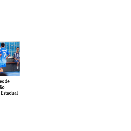
es de
ião
 Estadual