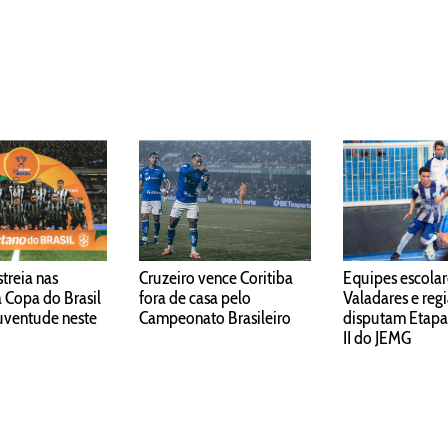
streia nas
Cruzeiro vence Coritiba
Equipes escolar
a Copa do Brasil
fora de casa pelo
Valadares e reg
Juventude neste
Campeonato Brasileiro
disputam Etapa
II do JEMG