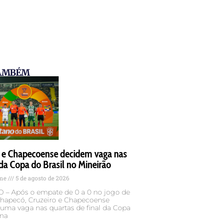
TAMBÉM
o e Chapecoense decidem vaga nas
da Copa do Brasil no Mineirão
ame
5 de agosto de 2026
– Após o empate de 0 a 0 no jogo de
Chapecó, Cruzeiro e Chapecoense
uma vaga nas quartas de final da Copa
 na