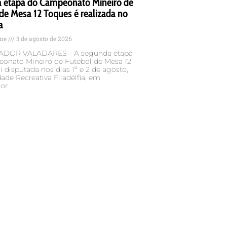
 etapa do Campeonato Mineiro de
de Mesa 12 Toques é realizada no
a
ame
3 de agosto de 2026
DOR VALADARES – A segunda etapa
onato Mineiro de Futebol de Mesa 12
i disputada nos dias 1º e 2 de agosto,
ade Recreativa Filadélfia, em
or