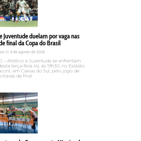
 e Juventude duelam por vaga nas
de final da Copa do Brasil
ame
4 de agosto de 2026
– Atlético e Juventude se enfrentam
esta terça-feira (4), às 19h30, no Estádio
aconi, em Caxias do Sul, pelo jogo de
oitavas de final