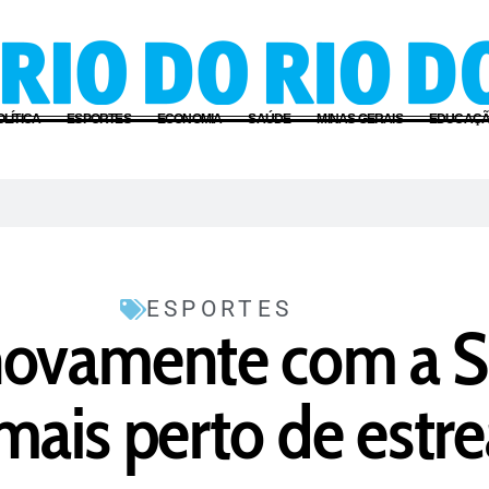
OLÍTICA
ESPORTES
ECONOMIA
SAÚDE
MINAS GERAIS
EDUCAÇ
ESPORTES
novamente com a S
a mais perto de estr