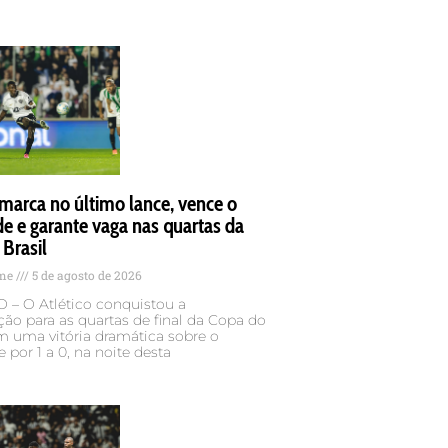
 marca no último lance, vence o
e e garante vaga nas quartas da
Brasil
ame
5 de agosto de 2026
– O Atlético conquistou a
ação para as quartas de final da Copa do
m uma vitória dramática sobre o
 por 1 a 0, na noite desta