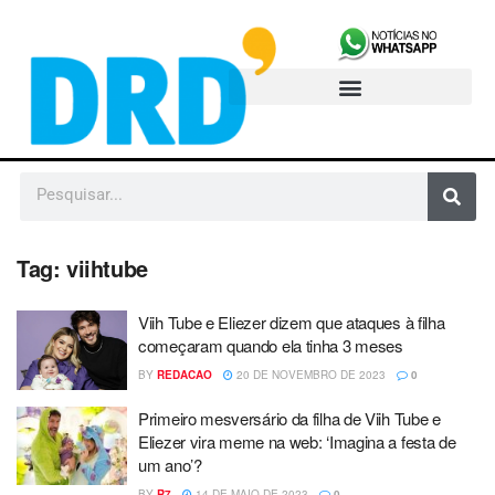
Tag:
viihtube
Viih Tube e Eliezer dizem que ataques à filha
começaram quando ela tinha 3 meses
BY
REDACAO
20 DE NOVEMBRO DE 2023
0
Primeiro mesversário da filha de Viih Tube e
Eliezer vira meme na web: ‘Imagina a festa de
um ano’?
BY
R7
14 DE MAIO DE 2023
0