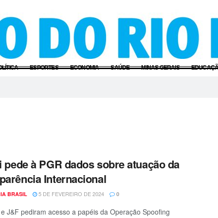
OLÍTICA
ESPORTES
ECONOMIA
SAÚDE
MINAS GERAIS
EDUCAÇ
li pede à PGR dados sobre atuação da
parência Internacional
5 DE FEVEREIRO DE 2024
IA BRASIL
0
e J&F pediram acesso a papéis da Operação Spoofing