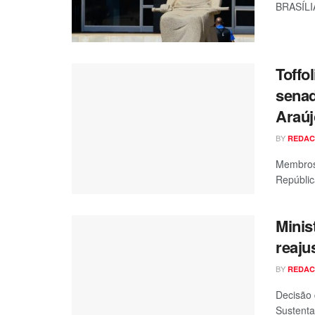
BRASÍLIA
Toffo
senad
Araúj
BY
REDA
Membros
Repúblic
Minis
reaju
BY
REDA
Decisão 
Sustenta