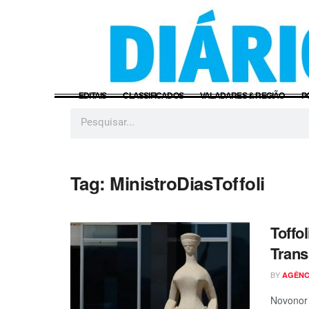
EDITAIS
CLASSIFICADOS
VALADARES & REGIÃO
P
Tag:
MinistroDiasToffoli
Toffo
Trans
BY
AGÊNC
Novonor 