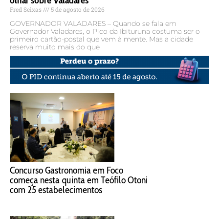
olhar sobre Valadares
Fred Seixas
5 de agosto de 2026
GOVERNADOR VALADARES – Quando se fala em
Governador Valadares, o Pico da Ibituruna costuma ser o
primeiro cartão-postal que vem à mente. Mas a cidade
reserva muito mais do que
Concurso Gastronomia em Foco
começa nesta quinta em Teófilo Otoni
com 25 estabelecimentos