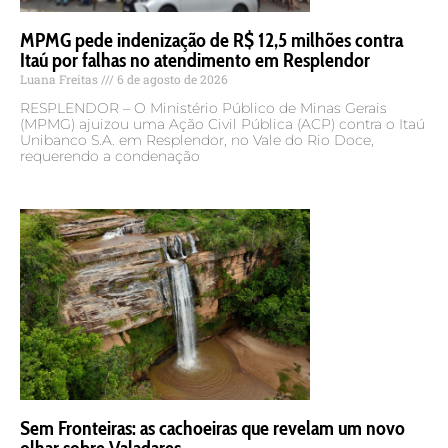
MPMG pede indenização de R$ 12,5 milhões contra
Itaú por falhas no atendimento em Resplendor
Luana Freitas
6 de agosto de 2026
RESPLENDOR – O Ministério Público de Minas Gerais
(MPMG) ajuizou uma Ação Civil Pública (ACP) contra o Itaú
Unibanco S.A. em Resplendor, no Vale do Rio Doce,
requerendo a condenação
Sem Fronteiras: as cachoeiras que revelam um novo