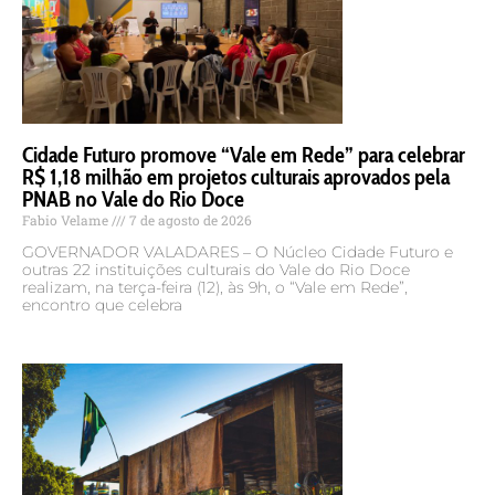
Cidade Futuro promove “Vale em Rede” para celebrar
R$ 1,18 milhão em projetos culturais aprovados pela
PNAB no Vale do Rio Doce
Fabio Velame
7 de agosto de 2026
GOVERNADOR VALADARES – O Núcleo Cidade Futuro e
outras 22 instituições culturais do Vale do Rio Doce
realizam, na terça-feira (12), às 9h, o “Vale em Rede”,
encontro que celebra