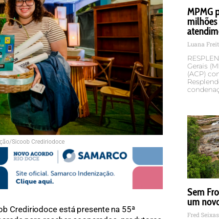
MPMG pe
milhões 
atendim
Luana Frei
RESPLEND
Gerais (
(ACP) con
Resplendo
condena
ção/Sicoob Crediriodoce
Sem Fron
um novo
ob Crediriodoce está presente na 55ª
Fred Seixa