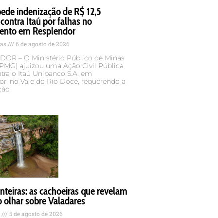
de indenização de R$ 12,5
contra Itaú por falhas no
ento em Resplendor
tas
6 de agosto de 2026
OR – O Ministério Público de Minas
MPMG) ajuizou uma Ação Civil Pública
tra o Itaú Unibanco S.A. em
r, no Vale do Rio Doce, requerendo a
ção
teiras: as cachoeiras que revelam
 olhar sobre Valadares
s
5 de agosto de 2026