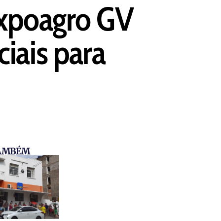
Expoagro GV
iais para
TAMBÉM