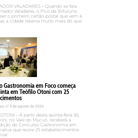
DOR VALADARES – Quando se fala
ador Valadares, o Pico da Ibituruna
er o primeiro cartão-postal que vem à
as a cidade reserva muito mais do que
o Gastronomia em Foco começa
inta em Teófilo Otoni com 25
ecimentos
tas
5 de agosto de 2026
TONI – A partir desta quinta-feira (6),
toni, no Vale do Mucuri, receberá a
 edição do Concurso Gastronomia em
ciativa que reúne 25 estabelecimentos
izar