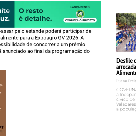
assar pelo estande poderá participar de
ialmente para a Expoagro GV 2026. A
possibilidade de concorrer a um prêmio
á anunciado ao final da programação do
Desfile
arrecada
Aliment
Luana Frei
GOVERNA
a Indepen
cívico d
Valadare
a populaç