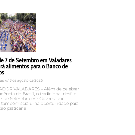
 de 7 de Setembro em Valadares
rá alimentos para o Banco de
os
tas
5 de agosto de 2026
DOR VALADARES – Além de celebrar
dência do Brasil, o tradicional desfile
e 7 de Setembro em Governador
s também será uma oportunidade para
ão praticar a