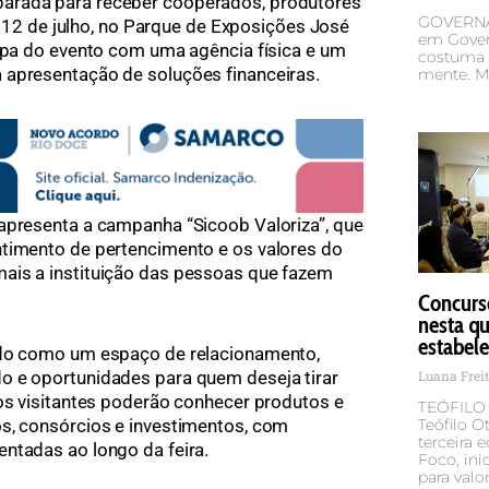
arada para receber cooperados, produtores
GOVERNA
ia 12 de julho, no Parque de Exposições José
em Govern
cipa do evento com uma agência física e um
costuma s
 apresentação de soluções financeiras.
mente. M
apresenta a campanha “Sicoob Valoriza”, que
ntimento de pertencimento e os valores do
ais a instituição das pessoas que fazem
Concurs
nesta qu
estabel
ado como um espaço de relacionamento,
o e oportunidades para quem deseja tirar
Luana Frei
 os visitantes poderão conhecer produtos e
TEÓFILO O
os, consórcios e investimentos, com
Teófilo O
terceira
ntadas ao longo da feira.
Foco, ini
para valor