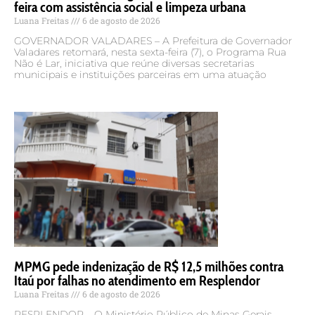
feira com assistência social e limpeza urbana
Luana Freitas
6 de agosto de 2026
GOVERNADOR VALADARES – A Prefeitura de Governador
Valadares retomará, nesta sexta-feira (7), o Programa Rua
Não é Lar, iniciativa que reúne diversas secretarias
municipais e instituições parceiras em uma atuação
MPMG pede indenização de R$ 12,5 milhões contra
Itaú por falhas no atendimento em Resplendor
Luana Freitas
6 de agosto de 2026
RESPLENDOR – O Ministério Público de Minas Gerais