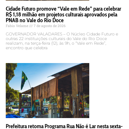
Cidade Futuro promove “Vale em Rede” para celebrar
R$ 1,18 milhão em projetos culturais aprovados pela
PNAB no Vale do Rio Doce
Fabio Velame
7 de agosto de 2026
GOVERNADOR VALADARES – O Núcleo Cidade Futuro e
outras 22 instituições culturais do Vale do Rio Doce
realizam, na terça-feira (12), às 9h, o “Vale em Rede”,
encontro que celebra
Prefeitura retoma Programa Rua Não é Lar nesta sexta-