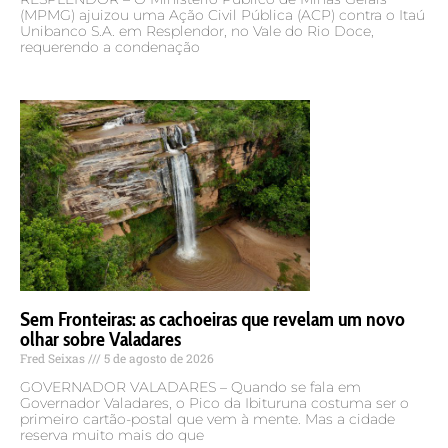
(MPMG) ajuizou uma Ação Civil Pública (ACP) contra o Itaú
Unibanco S.A. em Resplendor, no Vale do Rio Doce,
requerendo a condenação
Sem Fronteiras: as cachoeiras que revelam um novo
olhar sobre Valadares
Fred Seixas
5 de agosto de 2026
GOVERNADOR VALADARES – Quando se fala em
Governador Valadares, o Pico da Ibituruna costuma ser o
primeiro cartão-postal que vem à mente. Mas a cidade
reserva muito mais do que