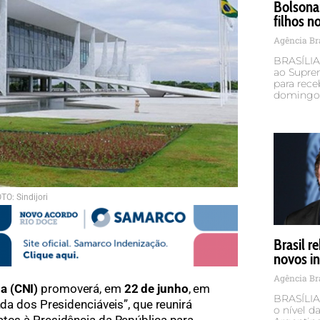
Bolsona
filhos n
Agência Br
BRASÍLIA 
ao Suprem
para rece
domingo 
TO: Sindijori
Brasil r
novos in
Agência Br
ia (CNI)
promoverá, em
22 de junho
, em
BRASÍLIA 
nda dos Presidenciáveis”, que reunirá
o nível d