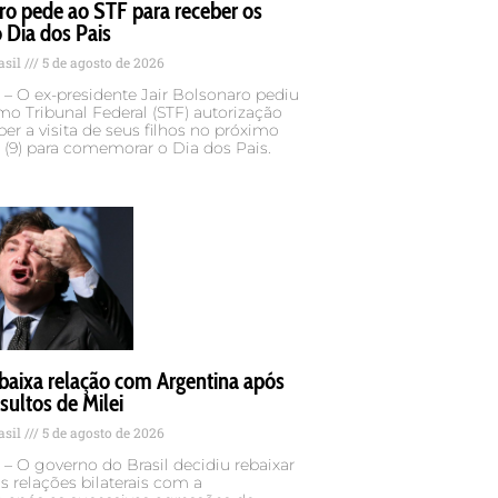
ro pede ao STF para receber os
o Dia dos Pais
asil
5 de agosto de 2026
– O ex-presidente Jair Bolsonaro pediu
o Tribunal Federal (STF) autorização
ber a visita de seus filhos no próximo
(9) para comemorar o Dia dos Pais.
ebaixa relação com Argentina após
sultos de Milei
asil
5 de agosto de 2026
– O governo do Brasil decidiu rebaixar
as relações bilaterais com a