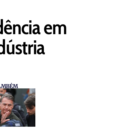
idência em
dústria
TAMBÉM