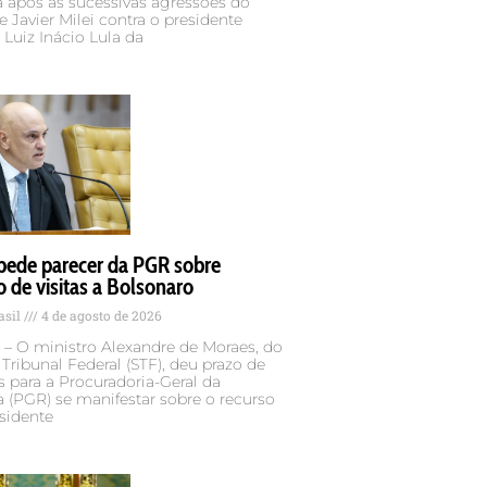
 após as sucessivas agressões do
e Javier Milei contra o presidente
, Luiz Inácio Lula da
pede parecer da PGR sobre
o de visitas a Bolsonaro
asil
4 de agosto de 2026
 – O ministro Alexandre de Moraes, do
ribunal Federal (STF), deu prazo de
s para a Procuradoria-Geral da
 (PGR) se manifestar sobre o recurso
sidente