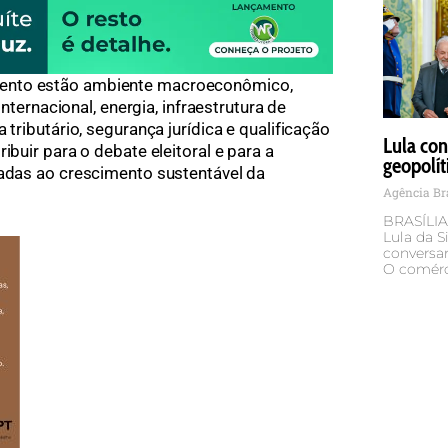
ento estão ambiente macroeconômico,
internacional, energia, infraestrutura de
 tributário, segurança jurídica e qualificação
Lula con
ibuir para o debate eleitoral e para a
geopolít
tadas ao crescimento sustentável da
Agência Br
BRASÍLIA 
Lula da Si
conversar
O comérci