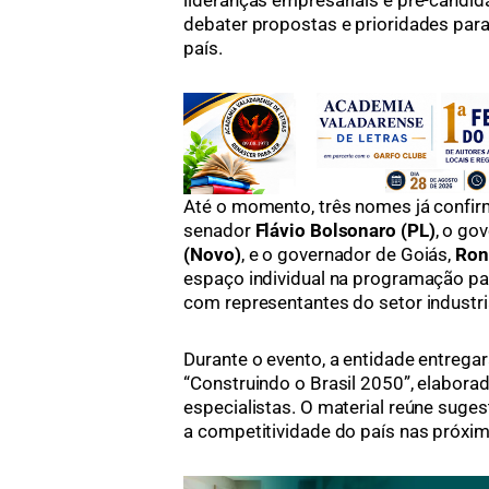
lideranças empresariais e pré-candid
debater propostas e prioridades par
país.
Até o momento, três nomes já confir
senador
Flávio Bolsonaro (PL)
, o go
(Novo)
, e o governador de Goiás,
Ron
espaço individual na programação pa
com representantes do setor industria
Durante o evento, a entidade entreg
“Construindo o Brasil 2050”, elabora
especialistas. O material reúne suges
a competitividade do país nas próxi