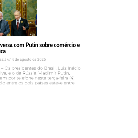
versa com Putin sobre comércio e
ica
asil
4 de agosto de 2026
– Os presidentes do Brasil, Luiz Inácio
lva, e o da Rússia, Vladimir Putin,
am por telefone nesta terça-feira (4).
o entre os dois países esteve entre