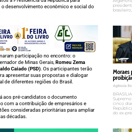
atos à Presidência da República para
Argentina
president
a o desenvolvimento econômico e social do
brasileiro
maram participação no encontro: o
vernador de Minas Gerais,
Romeu Zema
aldo Caiado (PSD)
. Os participantes terão
Moraes 
ra apresentar suas propostas e dialogar
proibiçã
l de diferentes regiões do Brasil.
Agência Br
BRASÍLIA
ará aos pré-candidatos o documento
Supremo T
do com a contribuição de empresários e
cinco dia
República
tões consideradas prioritárias para ampliar
do ex-pre
mas décadas.