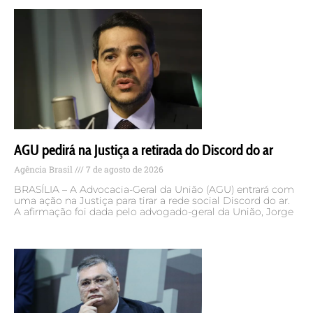
AGU pedirá na Justiça a retirada do Discord do ar
Agência Brasil
7 de agosto de 2026
BRASÍLIA – A Advocacia-Geral da União (AGU) entrará com
uma ação na Justiça para tirar a rede social Discord do ar.
A afirmação foi dada pelo advogado-geral da União, Jorge