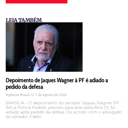
LEIA TAMBÉM
Depoimento de Jaques Wagner à PF é adiado a
pedido da defesa
Agência Brasil
7 de agosto de 2026
BRASÍLIA – O depoimento do senador Jaques Wagner (PT-
BA) à Polícia Federal, previsto para esta sexta-feira (7), foi
adiado após pedido da defesa. De acordo com o advogado
do senador, Pablo