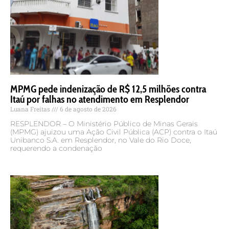
MPMG pede indenização de R$ 12,5 milhões contra
Itaú por falhas no atendimento em Resplendor
Luana Freitas
6 de agosto de 2026
RESPLENDOR – O Ministério Público de Minas Gerais
(MPMG) ajuizou uma Ação Civil Pública (ACP) contra o Itaú
Unibanco S.A. em Resplendor, no Vale do Rio Doce,
requerendo a condenação