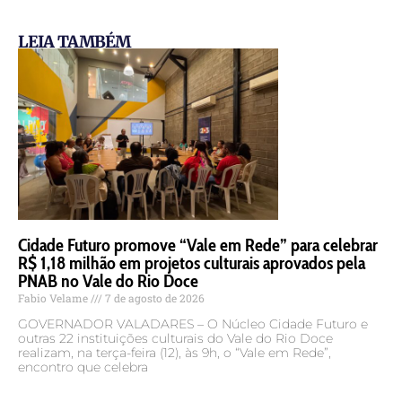
LEIA TAMBÉM
Cidade Futuro promove “Vale em Rede” para celebrar
R$ 1,18 milhão em projetos culturais aprovados pela
PNAB no Vale do Rio Doce
Fabio Velame
7 de agosto de 2026
GOVERNADOR VALADARES – O Núcleo Cidade Futuro e
outras 22 instituições culturais do Vale do Rio Doce
realizam, na terça-feira (12), às 9h, o “Vale em Rede”,
encontro que celebra