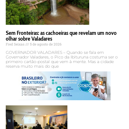
Sem Fronteiras: as cachoeiras que revelam um novo
olhar sobre Valadares
Fred Seixas
5 de agosto de 2026
GOVERNADOR VALADARES – Quando se fala em
Governador Valadares, o Pico da Ibituruna costuma ser o
primeiro cartão-postal que vem à mente. Mas a cidade
reserva muito mais do que