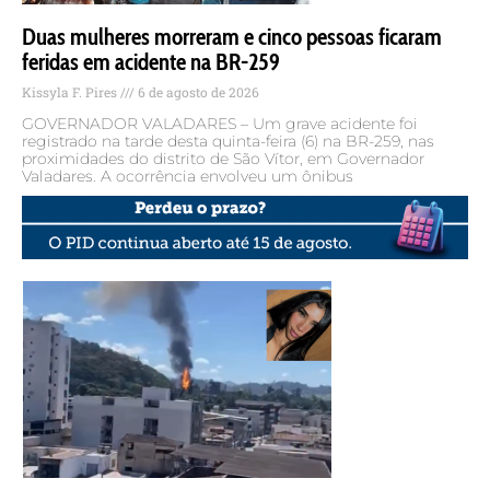
Duas mulheres morreram e cinco pessoas ficaram
feridas em acidente na BR-259
Kissyla F. Pires
6 de agosto de 2026
GOVERNADOR VALADARES – Um grave acidente foi
registrado na tarde desta quinta-feira (6) na BR-259, nas
proximidades do distrito de São Vítor, em Governador
Valadares. A ocorrência envolveu um ônibus