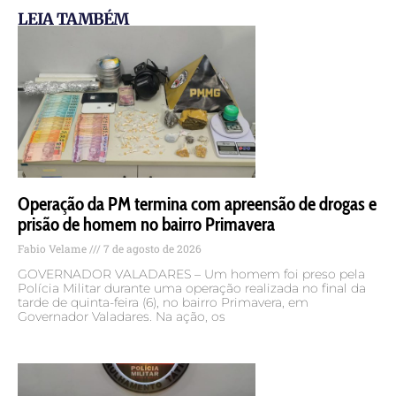
LEIA TAMBÉM
Operação da PM termina com apreensão de drogas e
prisão de homem no bairro Primavera
Fabio Velame
7 de agosto de 2026
GOVERNADOR VALADARES – Um homem foi preso pela
Polícia Militar durante uma operação realizada no final da
tarde de quinta-feira (6), no bairro Primavera, em
Governador Valadares. Na ação, os