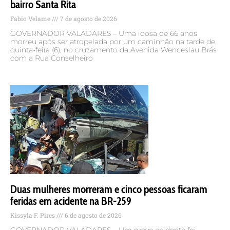
bairro Santa Rita
Fabio Velame
7 de agosto de 2026
GOVERNADOR VALADARES – Uma idosa de 66 anos
morreu após ser atropelada por um caminhão na tarde de
quinta-feira (6), no cruzamento da Avenida Wenceslau Brás
com a Rua Conselheiro
Duas mulheres morreram e cinco pessoas ficaram
feridas em acidente na BR-259
Kissyla F. Pires
6 de agosto de 2026
GOVERNADOR VALADARES – Um grave acidente foi