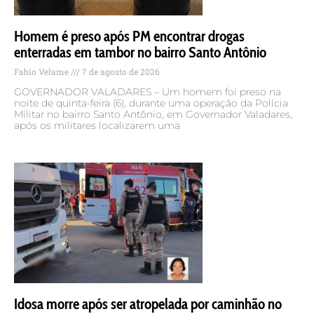
Homem é preso após PM encontrar drogas
enterradas em tambor no bairro Santo Antônio
Fabio Velame
7 de agosto de 2026
GOVERNADOR VALADARES – Um homem foi preso na
noite de quinta-feira (6), durante uma operação da Polícia
Militar no bairro Santo Antônio, em Governador Valadares,
após os militares localizarem uma
Idosa morre após ser atropelada por caminhão no