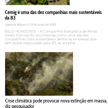
Cemig é uma das dez companhias mais sustentáveis
da B3
Agência Minas
13 de maio de 2025
BELO HORIZONTE – A Companhia Energética de Minas
Gerais (Cemig) foi reconhecida como uma das dez
companhias mais sustentáveis dentre as empresas que
têm ações negociadas pela B3, ao ampliar
Crise climática pode provocar nova extinção em massa,
diz pesquisador