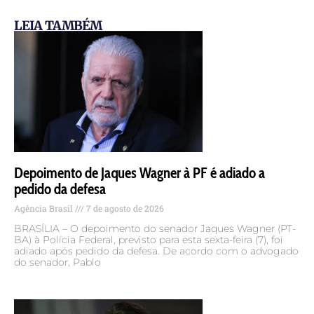
LEIA TAMBÉM
Depoimento de Jaques Wagner à PF é adiado a
pedido da defesa
Agência Brasil
7 de agosto de 2026
BRASÍLIA – O depoimento do senador Jaques Wagner (PT-
BA) à Polícia Federal, previsto para esta sexta-feira (7), foi
adiado após pedido da defesa. De acordo com o advogado
do senador, Pablo