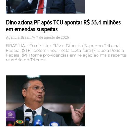
Dino aciona PF após TCU apontar R$ 55,4 milhões
em emendas suspeitas
Agência Brasil
7 de agosto de 2026
BRASÍLIA – O ministro Flávio Dino, do Supremo Tribunal
Federal (STF), determinou nesta sexta-feira (7) que a Polícia
Federal (PF) tome providências em relação ao mais recente
relatório do Tribunal