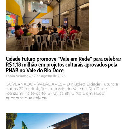
Cidade Futuro promove “Vale em Rede” para celebrar
R$ 1,18 milhão em projetos culturais aprovados pela
PNAB no Vale do Rio Doce
Fabio Velame
7 de agosto de 2026
GOVERNADOR VALADARES – O Núcleo Cidade Futuro e
outras 22 instituições culturais do Vale do Rio Doce
realizam, na terça-feira (12), às 9h, o “Vale em Rede”,
encontro que celebra