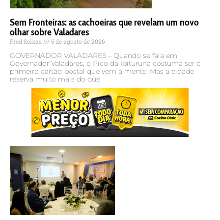
Sem Fronteiras: as cachoeiras que revelam um novo
olhar sobre Valadares
Fred Seixas
5 de agosto de 2026
GOVERNADOR VALADARES – Quando se fala em
Governador Valadares, o Pico da Ibituruna costuma ser o
primeiro cartão-postal que vem à mente. Mas a cidade
reserva muito mais do que