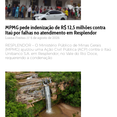
MPMG pede indenização de R$ 12,5 milhões contra
Itaú por falhas no atendimento em Resplendor
Luana Freitas
6 de agosto de 2026
RESPLENDOR – O Ministério Público de Minas Gerais
(MPMG) ajuizou uma Ação Civil Pública (ACP) contra o Itaú
Unibanco S.A. em Resplendor, no Vale do Rio Doce,
requerendo a condenação