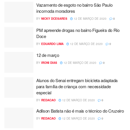
Vazamento de esgoto no bairro São Paulo
incomoda moradores
BY
NICKY DCESARES
12 DE MARÇO DE 2020
0
PM apreende drogas no bairro Figueira do Rio
Doce
BY
EDUARDO LIMA
12 DE MARÇO DE 2020
0
12 de março
BY
IRONI DIAS
12 DE MARÇO DE 2020
0
Alunos do Senai entregam bicicleta adaptada
para família de criança com necessidade
especial
BY
REDACAO
12 DE MARÇO DE 2020
0
Adilson Batista não é mais o técnico do Cruzeiro
BY
REDACAO
12 DE MARÇO DE 2020
0