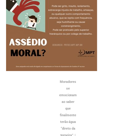
Moradores
se
emocionam
ao saber
que
finalmente
terão água
“direto da
torneira”. |