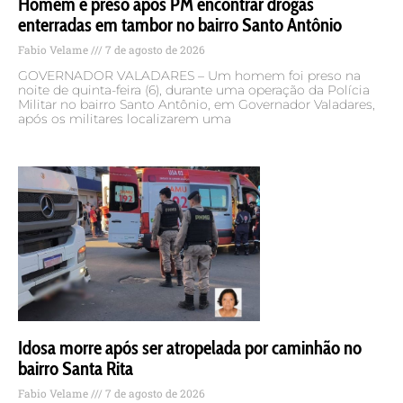
Homem é preso após PM encontrar drogas
enterradas em tambor no bairro Santo Antônio
Fabio Velame
7 de agosto de 2026
GOVERNADOR VALADARES – Um homem foi preso na
noite de quinta-feira (6), durante uma operação da Polícia
Militar no bairro Santo Antônio, em Governador Valadares,
após os militares localizarem uma
Idosa morre após ser atropelada por caminhão no
bairro Santa Rita
Fabio Velame
7 de agosto de 2026