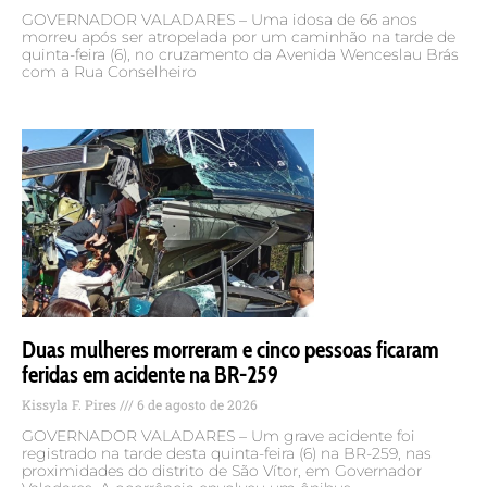
GOVERNADOR VALADARES – Uma idosa de 66 anos
morreu após ser atropelada por um caminhão na tarde de
quinta-feira (6), no cruzamento da Avenida Wenceslau Brás
com a Rua Conselheiro
Duas mulheres morreram e cinco pessoas ficaram
feridas em acidente na BR-259
Kissyla F. Pires
6 de agosto de 2026
GOVERNADOR VALADARES – Um grave acidente foi
registrado na tarde desta quinta-feira (6) na BR-259, nas
proximidades do distrito de São Vítor, em Governador