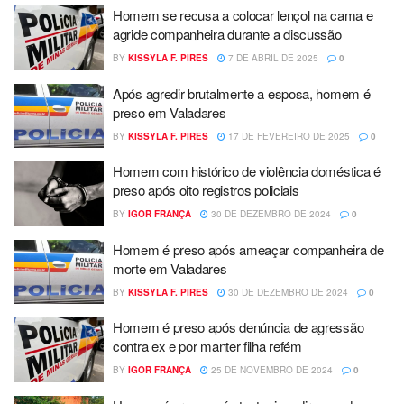
Homem se recusa a colocar lençol na cama e
agride companheira durante a discussão
BY
KISSYLA F. PIRES
7 DE ABRIL DE 2025
0
Após agredir brutalmente a esposa, homem é
preso em Valadares
BY
KISSYLA F. PIRES
17 DE FEVEREIRO DE 2025
0
Homem com histórico de violência doméstica é
preso após oito registros policiais
BY
IGOR FRANÇA
30 DE DEZEMBRO DE 2024
0
Homem é preso após ameaçar companheira de
morte em Valadares
BY
KISSYLA F. PIRES
30 DE DEZEMBRO DE 2024
0
Homem é preso após denúncia de agressão
contra ex e por manter filha refém
BY
IGOR FRANÇA
25 DE NOVEMBRO DE 2024
0