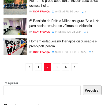
Homem é preso após tentar invadir casa de ex-
companheira
BY
IGOR FRANÇA
19 DE ABRIL DE 2024
0
6º Batalhão de Polícia Militar inaugura ‘Sala Lilás’
para acolher mulheres vítimas de violência
BY
IGOR FRANÇA
14 DE MARÇO DE 2024
0
Homem esfaqueia mulher após discussão e é
preso pela polícia
BY
IGOR FRANÇA
28 DE FEVEREIRO DE 2024
0
1
2
3
4
Pesquisar
Pesquisar