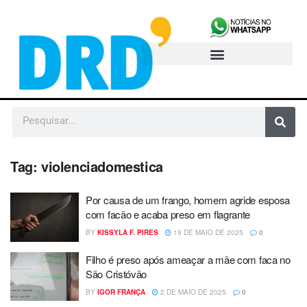
Tag:
violenciadomestica
Por causa de um frango, homem agride esposa
com facão e acaba preso em flagrante
BY
KISSYLA F. PIRES
19 DE MAIO DE 2025
0
Filho é preso após ameaçar a mãe com faca no
São Cristóvão
BY
IGOR FRANÇA
2 DE MAIO DE 2025
0