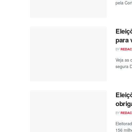
pela Cort
Eleiç
para 
BY
REDA
Veja as o
segura D
Eleiç
obrig
BY
REDA
Eleitora
156 milh