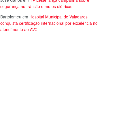
José Carlos
em
TV Leste lança campanha sobre
segurança no trânsito e motos elétricas
Bartolomeu
em
Hospital Municipal de Valadares
conquista certificação internacional por excelência no
atendimento ao AVC