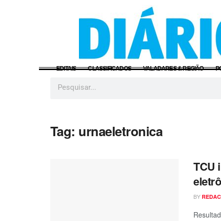
EDITAIS
CLASSIFICADOS
VALADARES & REGIÃO
P
Tag:
urnaeletronica
TCU i
eletr
BY
REDA
Resultad