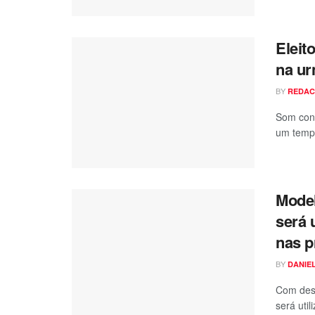
Eleit
na ur
BY
REDA
Som conf
um tempo
Model
será 
nas p
BY
DANIE
Com desi
será util