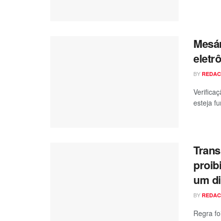
Mesár
eletr
BY
REDA
Verificaç
esteja f
Trans
proib
um di
BY
REDA
Regra fo