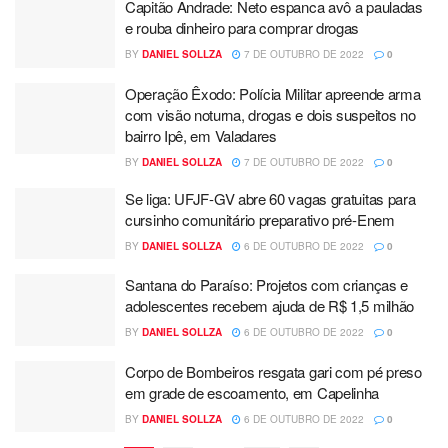
Capitão Andrade: Neto espanca avô a pauladas
e rouba dinheiro para comprar drogas
BY
DANIEL SOLLZA
7 DE OUTUBRO DE 2022
0
Operação Êxodo: Polícia Militar apreende arma
com visão noturna, drogas e dois suspeitos no
bairro Ipê, em Valadares
BY
DANIEL SOLLZA
7 DE OUTUBRO DE 2022
0
Se liga: UFJF-GV abre 60 vagas gratuitas para
cursinho comunitário preparativo pré-Enem
BY
DANIEL SOLLZA
6 DE OUTUBRO DE 2022
0
Santana do Paraíso: Projetos com crianças e
adolescentes recebem ajuda de R$ 1,5 milhão
BY
DANIEL SOLLZA
6 DE OUTUBRO DE 2022
0
Corpo de Bombeiros resgata gari com pé preso
em grade de escoamento, em Capelinha
BY
DANIEL SOLLZA
6 DE OUTUBRO DE 2022
0