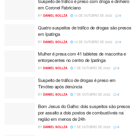
Suspeito de tráfico é preso com droga e dinheiro
em Coronel Fabriciano
BY
DANIEL SOLLZA
10 DE OUTUBRO DE 2022
0
Quatro suspeitos de tráfico de drogas são presos
em Ipatinga
BY
DANIEL SOLLZA
10 DE OUTUBRO DE 2022
0
Mulher é presa com 41 tabletes de maconha e
entorpecentes no centro de Ipatinga
BY
DANIEL SOLLZA
7 DE OUTUBRO DE 2022
0
Suspeito de tráfico de drogas é preso em
Timóteo após denúncia
BY
DANIEL SOLLZA
7 DE OUTUBRO DE 2022
0
Bom Jesus do Galho: dois suspeitos são presos
por assalto a dois postos de combustíveis na
região em menos de 24h
BY
DANIEL SOLLZA
7 DE OUTUBRO DE 2022
0