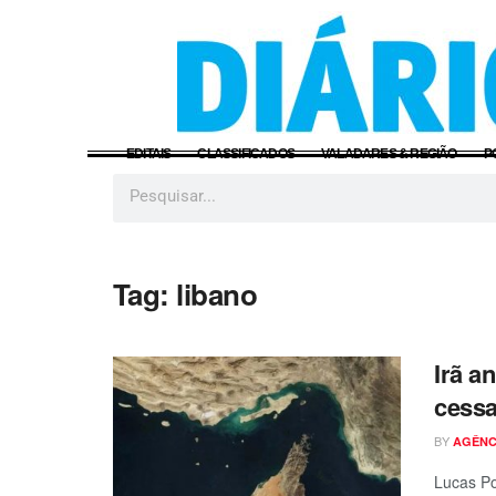
EDITAIS
CLASSIFICADOS
VALADARES & REGIÃO
P
Tag:
libano
Irã a
cessa
BY
AGÊNC
Lucas Po