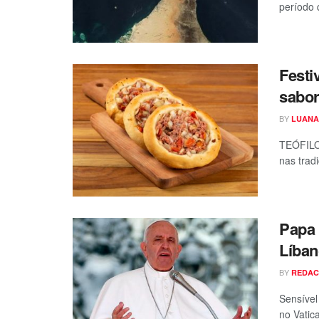
período q
Festi
sabor
BY
LUANA
TEÓFILO 
nas trad
Papa 
Líban
BY
REDA
Sensível
no Vatica