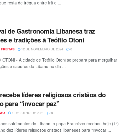
ue resta de trégua entre Irã e ...
val de Gastronomia Libanesa traz
es e tradições à Teófilo Otoni
12 DE NOVEMBRO DE 2024
 FREITAS
0
OTONI - A cidade de Teófilo Otoni se prepara para mergulhar
ições e sabores do Líbano no dia ...
recebe líderes religiosos cristãos do
o para “invocar paz”
1 DE JULHO DE 2021
CAO
0
 aos sofrimentos do Líbano, o papa Francisco recebeu hoje (1º)
no dez líderes religiosos cristãos libaneses para "invocar ...