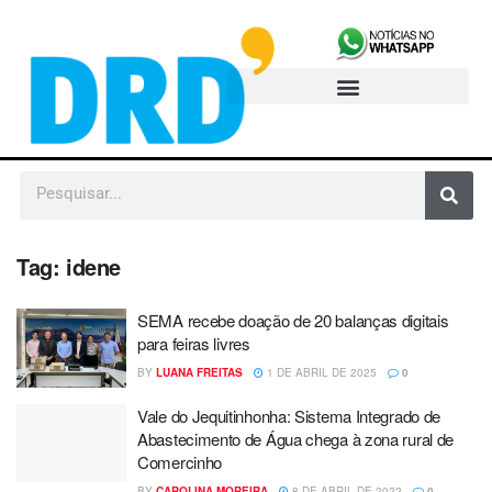
Tag:
idene
SEMA recebe doação de 20 balanças digitais
para feiras livres
BY
LUANA FREITAS
1 DE ABRIL DE 2025
0
Vale do Jequitinhonha: Sistema Integrado de
Abastecimento de Água chega à zona rural de
Comercinho
BY
CAROLINA MOREIRA
8 DE ABRIL DE 2022
0